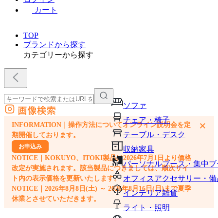
カート
TOP
ブランドから探す
カテゴリーから探す
ソファ
画像検索
外部サイトの商品をカートに追加
チェア・椅子
×
INFORMATION｜操作方法についてオンライン説明会を定
他のサイトで見つけた商品ページのURLを貼り付けて、カートに追加できます
テーブル・デスク
期開催しております。
お申込み
収納家具
NOTICE｜KOKUYO、ITOKI製品は2026年7月1日より価格
パーソナルブース・集中ブ
改定が実施されます。該当製品につきましては、順次サイ
オフィスアクセサリー・備
ト内の表示価格を更新いたします。
NOTICE｜2026年8月8日(土) ～ 2026年8月16日(日)まで夏季
インテリア雑貨
休業とさせていただきます。
ライト・照明