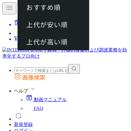
おすすめ順
80件
上代が安い順
動画マニュアル
120件
FAQ
カート
上代が高い順
画像検索
外部サイトの商品をカートに追加
他のサイトで見つけた商品ページのURLを貼り付けて、カートに追加できます
ヘルプ
動画マニュアル
FAQ
新規登録
ログイン