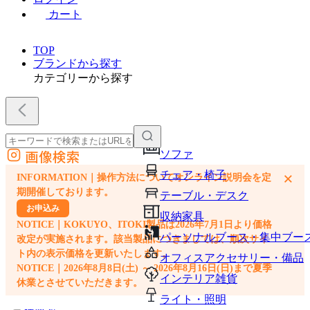
カート
TOP
ブランドから探す
カテゴリーから探す
画像検索
ソファ
外部サイトの商品をカートに追加
チェア・椅子
×
INFORMATION｜操作方法についてオンライン説明会を定
他のサイトで見つけた商品ページのURLを貼り付けて、カートに追加できます
期開催しております。
テーブル・デスク
お申込み
収納家具
NOTICE｜KOKUYO、ITOKI製品は2026年7月1日より価格
パーソナルブース・集中ブー
改定が実施されます。該当製品につきましては、順次サイ
ト内の表示価格を更新いたします。
オフィスアクセサリー・備品
NOTICE｜2026年8月8日(土) ～ 2026年8月16日(日)まで夏季
インテリア雑貨
休業とさせていただきます。
ライト・照明