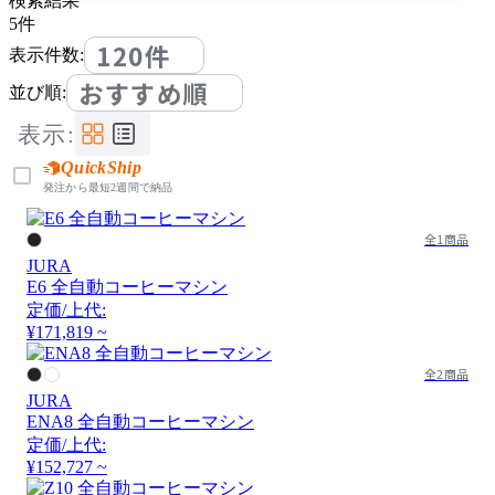
検索結果
5
件
120件
表示件数:
おすすめ順
並び順:
表示:
QuickShip
発注から最短2週間で納品
全1商品
JURA
E6 全自動コーヒーマシン
定価/上代:
¥171,819 ~
全2商品
JURA
ENA8 全自動コーヒーマシン
定価/上代:
¥152,727 ~