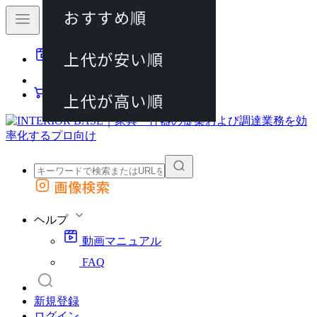
おすすめ順
80件
上代が安い順
動画マニュアル
120件
FAQ
カート
上代が高い順
画像検索
外部サイトの商品をカートに追加
他のサイトで見つけた商品ページのURLを貼り付けて、カートに追加できます
ヘルプ
動画マニュアル
FAQ
新規登録
ログイン