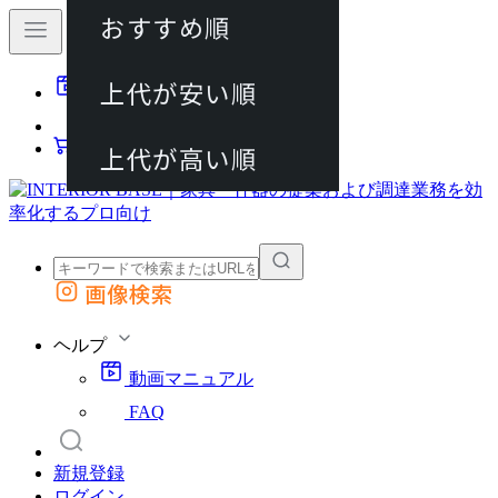
おすすめ順
80件
上代が安い順
動画マニュアル
120件
FAQ
カート
上代が高い順
画像検索
外部サイトの商品をカートに追加
他のサイトで見つけた商品ページのURLを貼り付けて、カートに追加できます
ヘルプ
動画マニュアル
FAQ
新規登録
ログイン