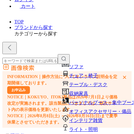
カート
TOP
ブランドから探す
カテゴリーから探す
画像検索
ソファ
外部サイトの商品をカートに追加
チェア・椅子
×
INFORMATION｜操作方法についてオンライン説明会を定
他のサイトで見つけた商品ページのURLを貼り付けて、カートに追加できます
期開催しております。
テーブル・デスク
お申込み
収納家具
NOTICE｜KOKUYO、ITOKI製品は2026年7月1日より価格
パーソナルブース・集中ブー
改定が実施されます。該当製品につきましては、順次サイ
ト内の表示価格を更新いたします。
オフィスアクセサリー・備品
NOTICE｜2026年8月8日(土) ～ 2026年8月16日(日)まで夏季
インテリア雑貨
休業とさせていただきます。
ライト・照明