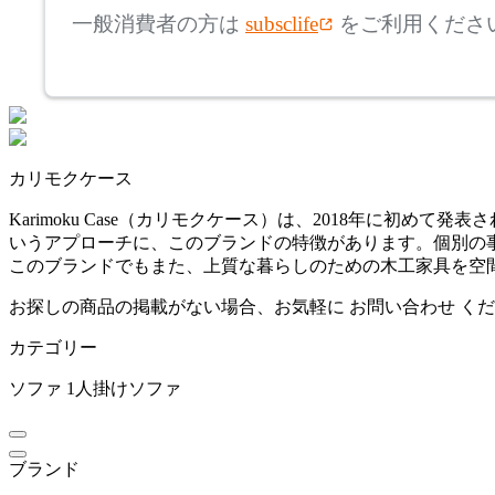
アリアケ
一般消費者の方は
subsclife
をご利用くださ
~
ARUNAi
mm
座面高
検索
アルナイ
~
カリモクケース
AZUMAYA
mm
Karimoku Case（カリモクケース）は、2018年に
いうアプローチに、このブランドの特徴があります。個別の事
アズマヤ
このブランドでもまた、上質な暮らしのための木工家具を空
お探しの商品の掲載がない場合、お気軽に
お問い合わせ
くだ
B-LINE
カテゴリー
ビーライン
ソファ
1人掛けソファ
bellacontte
ブランド