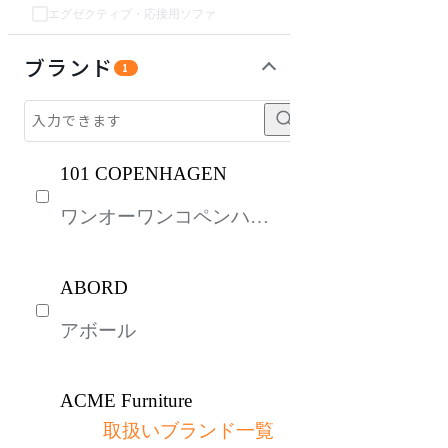
エグゼクティブ・応接用ソファ
チェア・椅子
テーブル・デスク
収納家具
ライト・照明
パーソナルブース・集中ブース
オフィスアクセサリー・備品
インテリア雑貨
ガーデン・屋外
キッズ家具
生活家電
キッチン家電
ベッド・寝具
建具
オフプライス什器
ブランド
1
101 COPENHAGEN
ワンオーワンコペンハー
ゲン
ABORD
アボール
ACME Furniture
取扱いブランド一覧
アクメファニチャー