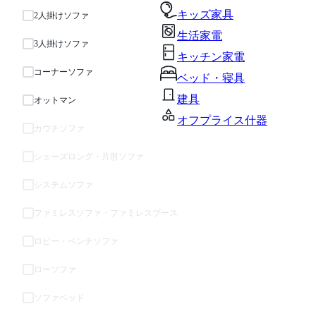
キッズ家具
2人掛けソファ
生活家電
3人掛けソファ
キッチン家電
コーナーソファ
ベッド・寝具
建具
オットマン
オフプライス什器
カウチソファ
シェーズロング・片肘ソファ
システムソファ
ファミレスソファ・ファミレスブース
ロビー・ベンチソファ
ローソファ
ソファベッド