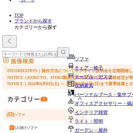
TOP
ブランドから探す
カテゴリーから探す
ソファ
画像検索
外部サイトの商品をカートに追加
チェア・椅子
他のサイトで見つけた商品ページのURLを貼り付けて、カートに追加できます
INFORMATION｜操作方法についてオンライン説明会を定期開催
テーブル・デスク
NOTICE｜KOKUYO、ITOKI製品は2026年7月1日より価
NOTICE｜2026年8月8日(土) ～ 2026年8月16日(日)まで夏季休
収納家具
パーソナルブース・集中ブ
カテゴリー
1
オフィスアクセサリー・備
インテリア雑貨
×
ソファ
ライト・照明
1人掛けソファ
ガーデン・屋外