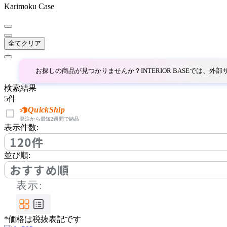
ベラコンテ
Karimoku Case
BoConcept
全てクリア
ボーコンセプト
お探しの商品が見つかりませんか？INTERIOR BASEでは、
検索結果
by interiors
5
件
QuickShip
バイインテリアズ
発注から最短2週間で納品
表示件数:
120件
Coccole
並び順:
おすすめ順
コッコレ
表示:
COLON
*価格は税抜表記です