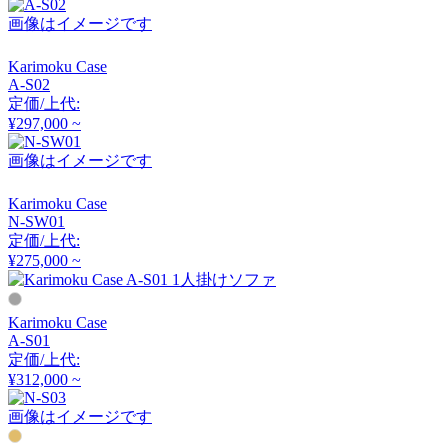
コロン
画像はイメージです
Karimoku Case
COMPLEX UNIVERSAL
A-S02
定価/上代:
FURNITURE SUPPLY
¥297,000 ~
コンプレックスユニバー
サルファニチャーサプラ
画像はイメージです
イ
CondeHouse
Karimoku Case
N-SW01
カンディハウス
定価/上代:
¥275,000 ~
CRUSH CRASH PROJECT
Karimoku Case
A-S01
クラッシュクラッシュプ
定価/上代:
ロジェクト
¥312,000 ~
画像はイメージです
EDDA