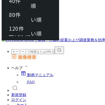
40件
おすすめ順
80件
80件
上代が安い順
動画マニュアル
120件
120件
FAQ
カート
上代が高い順
画像検索
外部サイトの商品をカートに追加
他のサイトで見つけた商品ページのURLを貼り付けて、カートに追加できます
ヘルプ
動画マニュアル
FAQ
新規登録
ログイン
カート