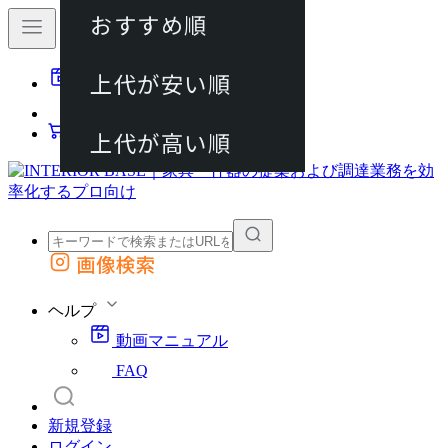
おすすめ順
80件
上代が安い順
動画マニュアル
120件
FAQ
カート
上代が高い順
画像検索
外部サイトの商品をカートに追加
他のサイトで見つけた商品ページのURLを貼り付けて、カートに追加できます
ヘルプ
動画マニュアル
FAQ
新規登録
ログイン