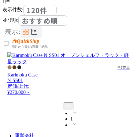
1
件
120件
表示件数:
おすすめ順
並び順:
表示:
QuickShip
発注から最短2週間で納品
全7商品
Karimoku Case
N-SS01
定価/上代:
¥270,000 ~
1
運営会社