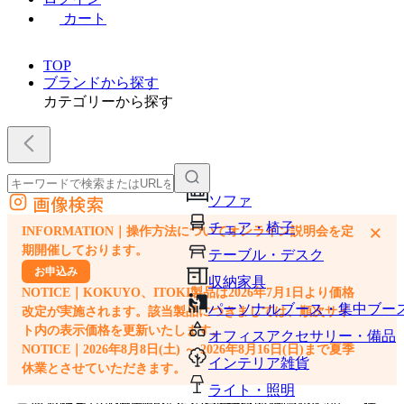
カート
TOP
ブランドから探す
カテゴリーから探す
画像検索
ソファ
外部サイトの商品をカートに追加
チェア・椅子
×
INFORMATION｜操作方法についてオンライン説明会を定
他のサイトで見つけた商品ページのURLを貼り付けて、カートに追加できます
期開催しております。
テーブル・デスク
お申込み
収納家具
NOTICE｜KOKUYO、ITOKI製品は2026年7月1日より価格
パーソナルブース・集中ブー
改定が実施されます。該当製品につきましては、順次サイ
ト内の表示価格を更新いたします。
オフィスアクセサリー・備品
NOTICE｜2026年8月8日(土) ～ 2026年8月16日(日)まで夏季
インテリア雑貨
休業とさせていただきます。
ライト・照明