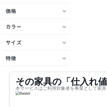
価格
ADAL TOTAL INTERIOR
COLLECTION
定価 / 上代 (税抜)
検索
カラー
アダルトータルインテリ
~
アコレクション
円
サイズ
ADRS
幅
アドレス
検索
特徴
~
ARIAKE
mm
サステナビリティ商品
その家具の「仕入れ
奥行
検索
アリアケ
~
本サービスはご利用対象者を事業として家具
artek
mm
高さ
検索