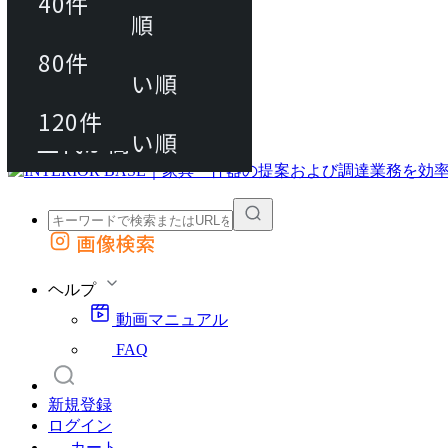
40件
おすすめ順
80件
80件
上代が安い順
動画マニュアル
120件
120件
FAQ
カート
上代が高い順
画像検索
外部サイトの商品をカートに追加
他のサイトで見つけた商品ページのURLを貼り付けて、カートに追加できます
ヘルプ
動画マニュアル
FAQ
新規登録
ログイン
カート