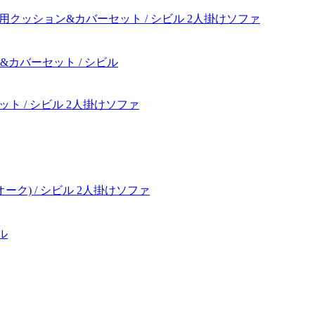
&カバーセット / シビル
ル