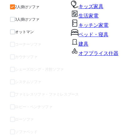
キッズ家具
2人掛けソファ
生活家電
3人掛けソファ
キッチン家電
オットマン
ベッド・寝具
建具
コーナーソファ
オフプライス什器
カウチソファ
シェーズロング・片肘ソファ
システムソファ
ファミレスソファ・ファミレスブース
ロビー・ベンチソファ
ローソファ
ソファベッド