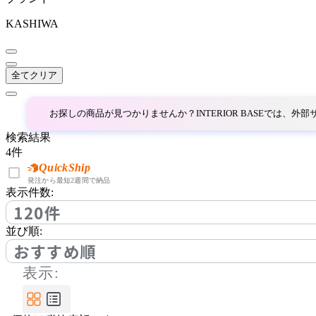
コッコレ
KASHIWA
COMPLEX UNIVERSAL
FURNITURE SUPPLY
全てクリア
コンプレックスユニバー
サルファニチャーサプラ
お探しの商品が見つかりませんか？INTERIOR BASEでは、
イ
CondeHouse
検索結果
4
件
カンディハウス
QuickShip
発注から最短2週間で納品
表示件数:
120件
cosine
並び順:
コサイン
おすすめ順
表示:
CRUSH CRASH PROJECT