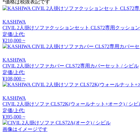
*価格は税抜表記です
クラッシュクラッシュプ
ロジェクト
KASHIWA
DULTON
CIVIL 2人掛けソファクッションセット CLS72専用クッション
定価/上代:
ダルトン
¥210,000 ~
KASHIWA
EDDA
CIVIL 2人掛けソファカバー CLS72専用カバーセット / シビル
定価/上代:
エッダ
¥108,000 ~
EMKO
KASHIWA
CIVIL 2人掛けソファ CLS72K(ウォールナット+オーク) / シビ
エムコ
定価/上代:
¥395,000 ~
画像はイメージです
esPattio