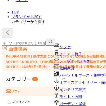
TOP
ブランドから探す
カテゴリーから探す
ソファ
画像検索
外部サイトの商品をカートに追加
チェア・椅子
他のサイトで見つけた商品ページのURLを貼り付けて、カートに追加できます
INFORMATION｜操作方法についてオンライン説明会を定期開催
テーブル・デスク
NOTICE｜KOKUYO、ITOKI製品は2026年7月1日より価
NOTICE｜2026年8月8日(土) ～ 2026年8月16日(日)まで夏季休
収納家具
パーソナルブース・集中ブ
カテゴリー
1
オフィスアクセサリー・備
インテリア雑貨
×
ソファ
ライト・照明
1人掛けソファ
ガーデン・屋外