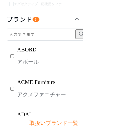
エグゼクティブ・応接用ソファ
チェア・椅子
テーブル・デスク
収納家具
キッズ家具
パーソナルブース・集中ブース
オフィスアクセサリー・備品
インテリア雑貨
ライト・照明
ガーデン・屋外
生活家電
キッチン家電
ベッド・寝具
建具
オフプライス什器
ブランド
1
ABORD
アボール
ACME Furniture
アクメファニチャー
ADAL
取扱いブランド一覧
アダル