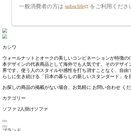
アルテック
一般消費者の方は
subsclife
をご利用くださ
~
AZUMAYA
mm
座面高
検索
アズマヤ
~
カシワ
BoConcept
mm
ウォールナットとオークの美しいコンビネーションが特徴のCI
本デザインの代表商品として海外でも人気です。そのデザイン
ボーコンセプト
界です。使う人のスタイルや感性を打ち消すことなく、自由
らしに生き続ける「日本の暮らしの新しいスタンダード」を目指
by interiors
お探しの商品の掲載がない場合、お気軽に
お問い合わせ
くだ
カテゴリー
バイインテリアズ
ソファ
2人掛けソファ
Coccole
ブランド