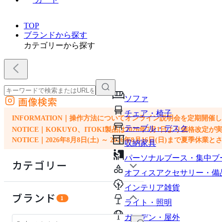
TOP
ブランドから探す
カテゴリーから探す
ソファ
画像検索
外部サイトの商品をカートに追加
チェア・椅子
他のサイトで見つけた商品ページのURLを貼り付けて、カートに追加できます
INFORMATION｜操作方法についてオンライン説明会を定期開催
テーブル・デスク
NOTICE｜KOKUYO、ITOKI製品は2026年7月1日より価
NOTICE｜2026年8月8日(土) ～ 2026年8月16日(日)まで夏季休
収納家具
パーソナルブース・集中ブ
カテゴリー
オフィスアクセサリー・備
インテリア雑貨
ソファ
ブランド
1
ライト・照明
チェア・椅子
ガーデン・屋外