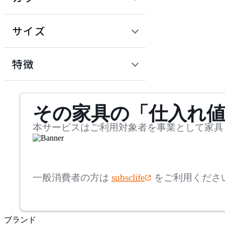
~
建具
オフプライス什器
円
サイズ
ADAL
幅
アダル
検索
特徴
~
ADAL TOTAL INTERIOR
mm
サステナビリティ商品
COLLECTION
その家具の「仕入れ
奥行
検索
アダルトータルインテリ
アコレクション
~
本サービスはご利用対象者を事業として家具
ADRS
mm
高さ
検索
アドレス
一般消費者の方は
subsclife
をご利用くださ
~
AICO
mm
ブランド
座面高
検索
アイコ