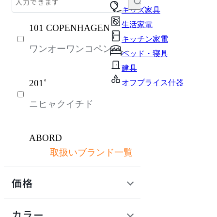
テーブル・デスク
キッズ家具
生活家電
101 COPENHAGEN
収納家具
キッチン家電
ワンオーワンコペンハー
パーソナルブース・集中ブース
ベッド・寝具
ゲン
オフィスアクセサリー・備品
建具
201˚
オフプライス什器
インテリア雑貨
ニヒャクイチド
ガーデン・屋外
キッズ家具
ABORD
ベッド・寝具
取扱いブランド一覧
アボール
ライト・照明
価格
生活家電
ACME Furniture
キッチン家電
定価 / 上代 (税抜)
検索
カラー
アクメファニチャー