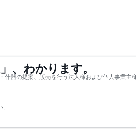
値」、わかります。
・什器の提案、販売を行う法人様および個人事業主
い。