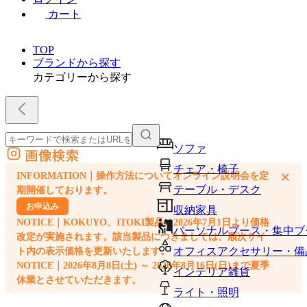
カート
TOP
ブランドから探す
カテゴリーから探す
ソファ
画像検索
外部サイトの商品をカートに追加
チェア・椅子
×
INFORMATION｜操作方法についてオンライン説明会を定
他のサイトで見つけた商品ページのURLを貼り付けて、カートに追加できます
テーブル・デスク
期開催しております。
お申込み
収納家具
NOTICE｜KOKUYO、ITOKI製品は2026年7月1日より価格
パーソナルブース・集中ブ
改定が実施されます。該当製品につきましては、順次サイ
オフィスアクセサリー・備
ト内の表示価格を更新いたします。
NOTICE｜2026年8月8日(土) ～ 2026年8月16日(日)まで夏季
インテリア雑貨
休業とさせていただきます。
ライト・照明