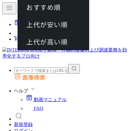
おすすめ順
80件
上代が安い順
動画マニュアル
120件
FAQ
カート
上代が高い順
画像検索
外部サイトの商品をカートに追加
他のサイトで見つけた商品ページのURLを貼り付けて、カートに追加できます
ヘルプ
動画マニュアル
FAQ
新規登録
ログイン