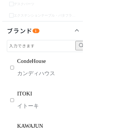
デスクパーツ
エクステンションテーブル・バタフライテーブル・伸長テーブル
収納家具
パーソナルブース・集中ブース
オフィスアクセサリー・備品
インテリア雑貨
ガーデン・屋外
キッズ家具
ベッド・寝具
ライト・照明
生活家電
キッチン家電
建具
オフプライス什器
ブランド
1
CondeHouse
カンディハウス
ITOKI
イトーキ
KAWAJUN