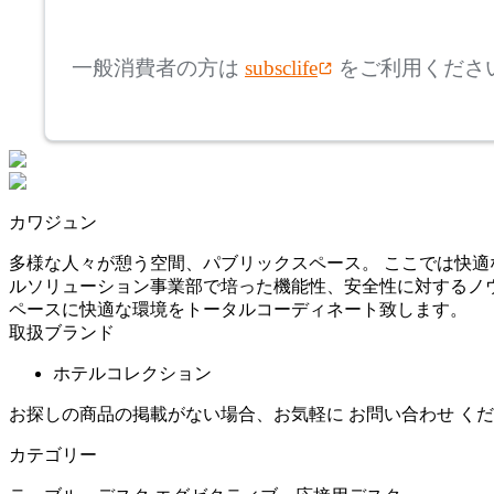
mm
高さ
検索
プラス
一般消費者の方は
subsclife
をご利用くださ
~
TOKIO
mm
座面高
検索
トキオ
~
カワジュン
UCHIDA
mm
多様な人々が憩う空間、パブリックスペース。 ここでは快適
ルソリューション事業部で培った機能性、安全性に対するノウ
ウチダ
ペースに快適な環境をトータルコーディネート致します。
取扱ブランド
Wilkhahn
ホテルコレクション
お探しの商品の掲載がない場合、お気軽に
お問い合わせ
くだ
ウィルクハーン
カテゴリー