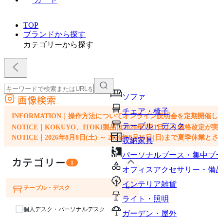
TOP
ブランドから探す
カテゴリーから探す
ソファ
画像検索
外部サイトの商品をカートに追加
チェア・椅子
他のサイトで見つけた商品ページのURLを貼り付けて、カートに追加できます
INFORMATION｜操作方法についてオンライン説明会を定期開催
テーブル・デスク
NOTICE｜KOKUYO、ITOKI製品は2026年7月1日より価
NOTICE｜2026年8月8日(土) ～ 2026年8月16日(日)まで夏季休
収納家具
パーソナルブース・集中ブ
カテゴリー
1
オフィスアクセサリー・備
インテリア雑貨
×
テーブル・デスク
ソファ
チェア・椅子
ライト・照明
個人デスク・パーソナルデスク
ガーデン・屋外