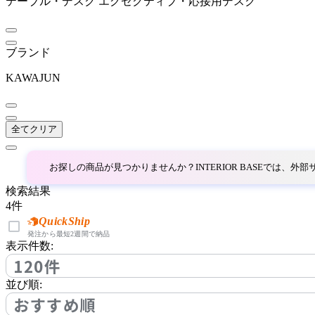
テーブル・デスク
エグゼクティブ・応接用デスク
天童木工
テンドウモッコウ
ブランド
KAWAJUN
全てクリア
お探しの商品が見つかりませんか？INTERIOR BASEでは、
検索結果
4
件
QuickShip
発注から最短2週間で納品
表示件数:
120件
並び順:
おすすめ順