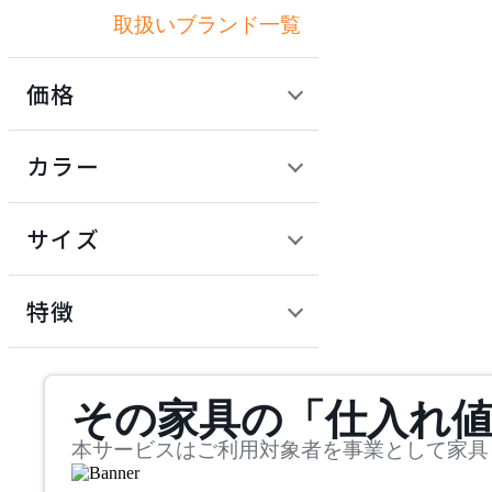
取扱いブランド一覧
カワジュン
価格
KOKUYO
定価 / 上代 (税抜)
検索
カラー
コクヨ
~
円
サイズ
NAIKI
幅
ナイキ
検索
特徴
~
OKAMURA
mm
サステナビリティ商品
その家具の「仕入れ
奥行
検索
オカムラ
~
本サービスはご利用対象者を事業として家具
PLUS