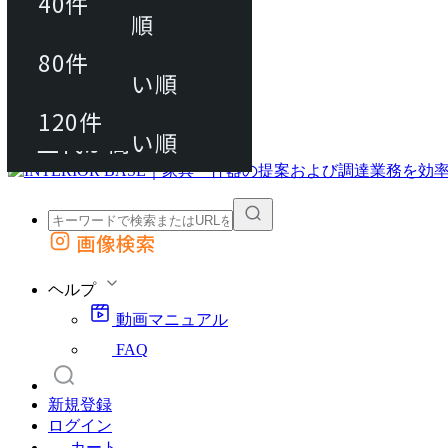
40件
おすすめ順
80件
80件
上代が安い順
動画マニュアル
120件
120件
FAQ
カート
上代が高い順
画像検索
外部サイトの商品をカートに追加
他のサイトで見つけた商品ページのURLを貼り付けて、カートに追加できます
ヘルプ
動画マニュアル
FAQ
新規登録
ログイン
カート