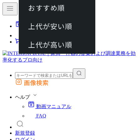
おすすめ順
80件
上代が安い順
動画マニュアル
120件
FAQ
カート
上代が高い順
画像検索
外部サイトの商品をカートに追加
他のサイトで見つけた商品ページのURLを貼り付けて、カートに追加できます
ヘルプ
動画マニュアル
FAQ
新規登録
ログイン