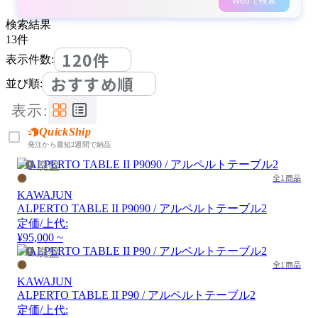
Webで検索
検索結果
13
件
120件
表示件数:
おすすめ順
並び順:
表示:
QuickShip
発注から最短2週間で納品
廃盤
全1商品
KAWAJUN
ALPERTO TABLE II P9090 / アルペルトテーブル2
定価/上代:
¥95,000 ~
廃盤
全1商品
KAWAJUN
ALPERTO TABLE II P90 / アルペルトテーブル2
定価/上代: