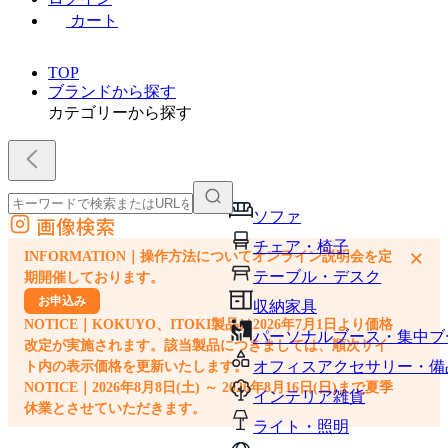
カート
TOP
ブランドから探す
カテゴリーから探す
ソファ
画像検索
外部サイトの商品をカートに追加
チェア・椅子
×
INFORMATION｜操作方法についてオンライン説明会を定
他のサイトで見つけた商品ページのURLを貼り付けて、カートに追加できます
テーブル・デスク
期開催しております。
お申込み
収納家具
NOTICE｜KOKUYO、ITOKI製品は2026年7月1日より価格
パーソナルブース・集中ブ
改定が実施されます。該当製品につきましては、順次サイ
オフィスアクセサリー・備
ト内の表示価格を更新いたします。
NOTICE｜2026年8月8日(土) ～ 2026年8月16日(日)まで夏季
インテリア雑貨
休業とさせていただきます。
ライト・照明