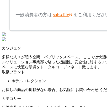
mm
FURNITURE SUPPLY
高さ
検索
コンプレックスユニバー
一般消費者の方は
subsclife
をご利用くださ
サルファニチャーサプラ
~
イ
CondeHouse
mm
座面高
検索
カンディハウス
~
カワジュン
CRUSH CRASH PROJECT
mm
多様な人々が憩う空間、パブリックスペース。 ここでは快適
ルソリューション事業部で培った機能性、安全性に対するノウ
クラッシュクラッシュプ
ペースに快適な環境をトータルコーディネート致します。
ロジェクト
取扱ブランド
DULTON
ホテルコレクション
お探しの商品の掲載がない場合、お気軽に
お問い合わせ
くだ
ダルトン
カテゴリー