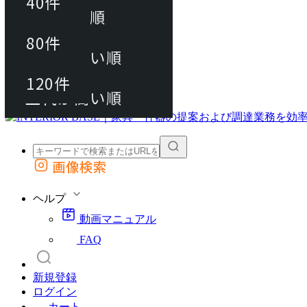
40件
おすすめ順
80件
80件
上代が安い順
動画マニュアル
120件
120件
FAQ
カート
上代が高い順
画像検索
外部サイトの商品をカートに追加
他のサイトで見つけた商品ページのURLを貼り付けて、カートに追加できます
ヘルプ
動画マニュアル
FAQ
新規登録
ログイン
カート