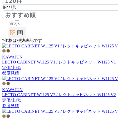
120件
FLACE
並び順:
おすすめ順
フレイス
表示:
Form & Refine
*価格は税抜表記です
フォームアンドリファイ
ン
KAWAJUN
LECTO CABINET W1125 V1 / レクトキャビネット W1125 V1
FRITZ HANSEN
定価/上代:
都度見積
フリッツハンセン
KAWAJUN
FRONT PAGE NEWS
LECTO CABINET W1125 V2 / レクトキャビネット W1125 V2
定価/上代:
フロント・ページ・ニュ
都度見積
ース