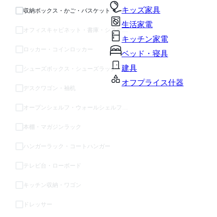
キッズ家具
収納ボックス・かご・バスケット
生活家電
オフィスキャビネット・書庫・システム収納
キッチン家電
ロッカー・コインロッカー
ベッド・寝具
建具
シューズボックス・シューズラック
オフプライス什器
デスクワゴン・袖机
オープンシェルフ・ウォールシェルフ・ラック
本棚・マガジンラック
ハンガーラック・コートハンガー
テレビ台・ローボード
キッチン収納・ワゴン
ドレッサー