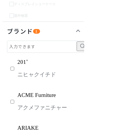
ディスプレイショーケース
屋外物置
パーソナルブース・集中ブース
オフィスアクセサリー・備品
インテリア雑貨
ガーデン・屋外
キッズ家具
ベッド・寝具
ライト・照明
生活家電
キッチン家電
建具
オフプライス什器
ブランド
1
201˚
ニヒャクイチド
ACME Furniture
アクメファニチャー
ARIAKE