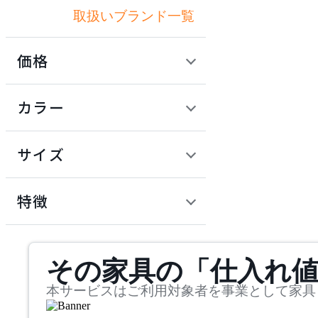
取扱いブランド一覧
アリアケ
価格
ARUNAi
定価 / 上代 (税抜)
検索
カラー
アルナイ
~
円
サイズ
AZUMAYA
幅
アズマヤ
検索
特徴
~
BoConcept
mm
サステナビリティ商品
その家具の「仕入れ
奥行
検索
ボーコンセプト
~
本サービスはご利用対象者を事業として家具
COMPLEX UNIVERSAL