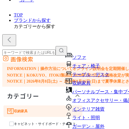
TOP
ブランドから探す
カテゴリーから探す
ソファ
画像検索
外部サイトの商品をカートに追加
チェア・椅子
他のサイトで見つけた商品ページのURLを貼り付けて、カートに追加できます
INFORMATION｜操作方法についてオンライン説明会を定期開催
テーブル・デスク
NOTICE｜KOKUYO、ITOKI製品は2026年7月1日より価
NOTICE｜2026年8月8日(土) ～ 2026年8月16日(日)まで夏季休
収納家具
パーソナルブース・集中ブ
カテゴリー
オフィスアクセサリー・備
インテリア雑貨
×
収納家具
ソファ
チェア・椅子
テーブル・デスク
ライト・照明
キャビネット・サイドボード・チェスト
ガーデン・屋外