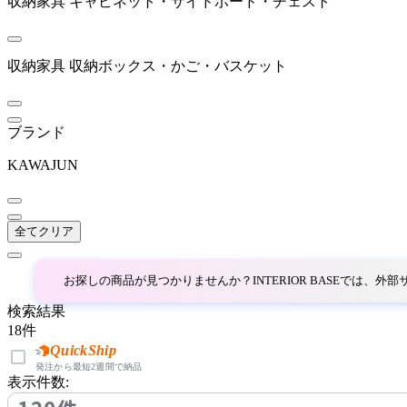
収納家具
キャビネット・サイドボード・チェスト
EDDA
エッダ
収納家具
収納ボックス・かご・バスケット
ETHNICRAFT
ブランド
エスニクラフト
KAWAJUN
Fellowes
全てクリア
フェローズ
お探しの商品が見つかりませんか？INTERIOR BASEでは、
検索結果
FIS
18
件
QuickShip
エフアイエス
発注から最短2週間で納品
表示件数: