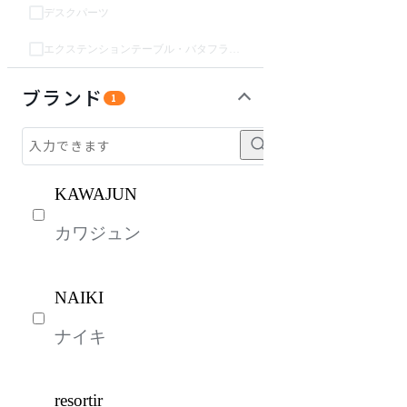
デスクパーツ
エクステンションテーブル・バタフライテーブル・伸長テーブル
収納家具
パーソナルブース・集中ブース
オフィスアクセサリー・備品
インテリア雑貨
ガーデン・屋外
キッズ家具
ベッド・寝具
ライト・照明
生活家電
キッチン家電
建具
オフプライス什器
ブランド
1
KAWAJUN
カワジュン
NAIKI
ナイキ
resortir