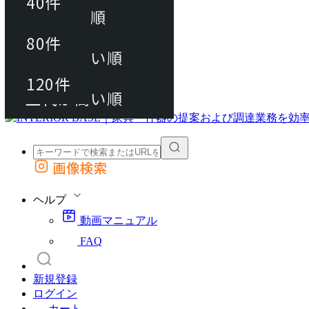
40件
おすすめ順
80件
80件
上代が安い順
動画マニュアル
120件
120件
FAQ
カート
上代が高い順
画像検索
外部サイトの商品をカートに追加
他のサイトで見つけた商品ページのURLを貼り付けて、カートに追加できます
ヘルプ
動画マニュアル
FAQ
新規登録
ログイン
カート