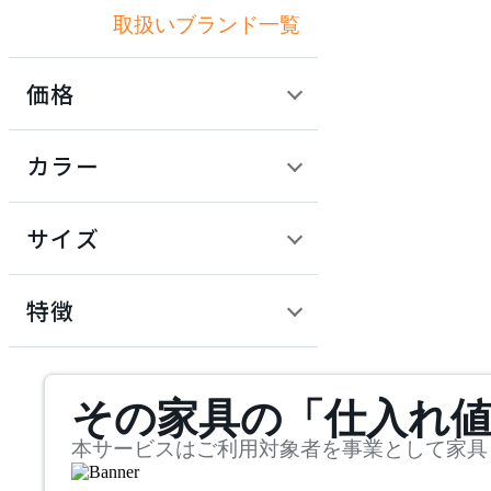
取扱いブランド一覧
リゾルティール
価格
TAKANO MOKKOU
定価 / 上代 (税抜)
検索
カラー
タカノモッコウ
~
円
サイズ
Work Plus
幅
ワークプラス
検索
特徴
~
mm
サステナビリティ商品
その家具の「仕入れ
奥行
検索
~
本サービスはご利用対象者を事業として家具