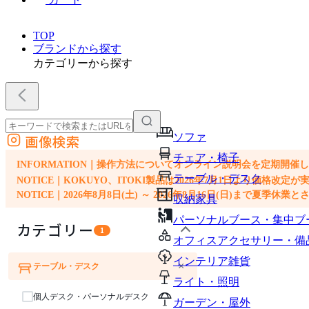
TOP
ブランドから探す
カテゴリーから探す
ソファ
画像検索
外部サイトの商品をカートに追加
チェア・椅子
他のサイトで見つけた商品ページのURLを貼り付けて、カートに追加できます
INFORMATION｜操作方法についてオンライン説明会を定期開催
テーブル・デスク
NOTICE｜KOKUYO、ITOKI製品は2026年7月1日より価
NOTICE｜2026年8月8日(土) ～ 2026年8月16日(日)まで夏季休
収納家具
パーソナルブース・集中ブ
カテゴリー
1
オフィスアクセサリー・備
インテリア雑貨
×
テーブル・デスク
ソファ
チェア・椅子
ライト・照明
個人デスク・パーソナルデスク
ガーデン・屋外