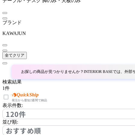
テーブル・デスク
脚のみ・天板のみ
ブランド
KAWAJUN
全てクリア
お探しの商品が見つかりませんか？INTERIOR BASEでは、
検索結果
1
件
QuickShip
発注から最短2週間で納品
表示件数:
120件
並び順:
おすすめ順