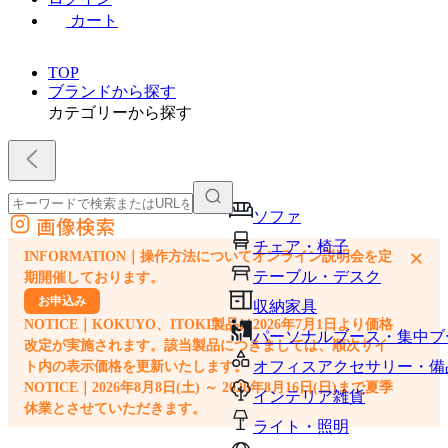
カート
TOP
ブランドから探す
カテゴリーから探す
ソファ
画像検索
外部サイトの商品をカートに追加
チェア・椅子
×
INFORMATION｜操作方法についてオンライン説明会を定
他のサイトで見つけた商品ページのURLを貼り付けて、カートに追加できます
テーブル・デスク
期開催しております。
お申込み
収納家具
NOTICE｜KOKUYO、ITOKI製品は2026年7月1日より価格
パーソナルブース・集中ブ
改定が実施されます。該当製品につきましては、順次サイ
オフィスアクセサリー・備
ト内の表示価格を更新いたします。
NOTICE｜2026年8月8日(土) ～ 2026年8月16日(日)まで夏季
インテリア雑貨
休業とさせていただきます。
ライト・照明