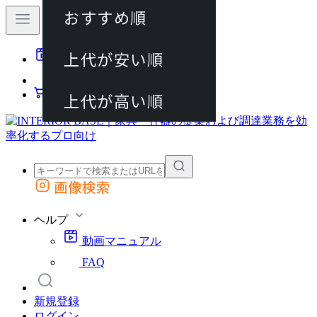
おすすめ順
80件
上代が安い順
動画マニュアル
120件
FAQ
カート
上代が高い順
画像検索
外部サイトの商品をカートに追加
他のサイトで見つけた商品ページのURLを貼り付けて、カートに追加できます
ヘルプ
動画マニュアル
FAQ
新規登録
ログイン