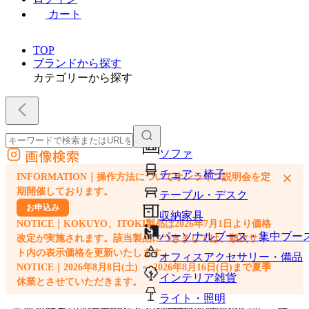
カート
TOP
ブランドから探す
カテゴリーから探す
画像検索
ソファ
外部サイトの商品をカートに追加
チェア・椅子
×
INFORMATION｜操作方法についてオンライン説明会を定
他のサイトで見つけた商品ページのURLを貼り付けて、カートに追加できます
期開催しております。
テーブル・デスク
お申込み
収納家具
NOTICE｜KOKUYO、ITOKI製品は2026年7月1日より価格
パーソナルブース・集中ブー
改定が実施されます。該当製品につきましては、順次サイ
ト内の表示価格を更新いたします。
オフィスアクセサリー・備品
NOTICE｜2026年8月8日(土) ～ 2026年8月16日(日)まで夏季
インテリア雑貨
休業とさせていただきます。
ライト・照明