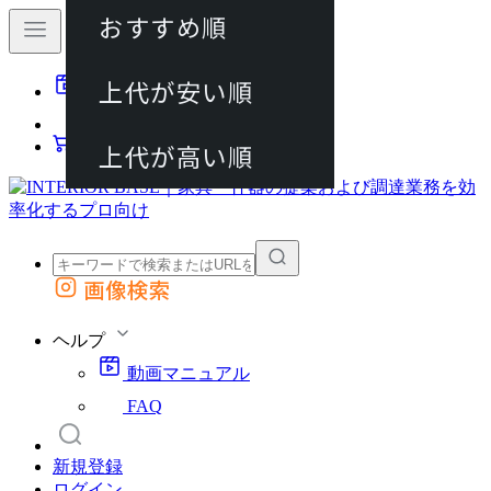
おすすめ順
80件
上代が安い順
動画マニュアル
120件
FAQ
カート
上代が高い順
画像検索
外部サイトの商品をカートに追加
他のサイトで見つけた商品ページのURLを貼り付けて、カートに追加できます
ヘルプ
動画マニュアル
FAQ
新規登録
ログイン