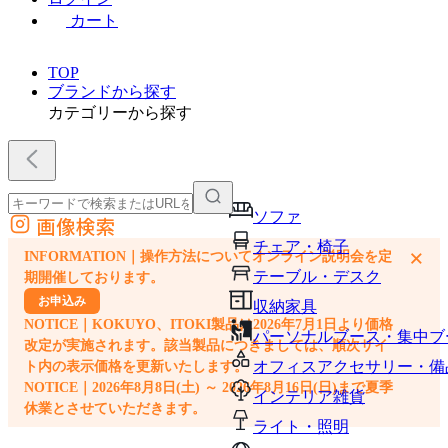
カート
TOP
ブランドから探す
カテゴリーから探す
ソファ
画像検索
外部サイトの商品をカートに追加
チェア・椅子
×
INFORMATION｜操作方法についてオンライン説明会を定
他のサイトで見つけた商品ページのURLを貼り付けて、カートに追加できます
テーブル・デスク
期開催しております。
お申込み
収納家具
NOTICE｜KOKUYO、ITOKI製品は2026年7月1日より価格
パーソナルブース・集中ブ
改定が実施されます。該当製品につきましては、順次サイ
オフィスアクセサリー・備
ト内の表示価格を更新いたします。
NOTICE｜2026年8月8日(土) ～ 2026年8月16日(日)まで夏季
インテリア雑貨
休業とさせていただきます。
ライト・照明