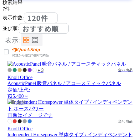
検索結果
7
件
120件
表示件数:
おすすめ順
並び順:
表示:
QuickShip
発注から最短2週間で納品
+3
全22商品
Knoll Office
AcousticPanel 吸音パネル / アコースティックパネル
定価/上代:
¥25,400 ~
廃盤
画像はイメージです
全40商品
Knoll Office
Independent Horsepower 単体タイプ / インディペンデント