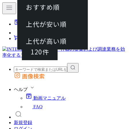
おすすめ順
40件
上代が安い順
動画マニュアル
80件
FAQ
カート
上代が高い順
120件
画像検索
外部サイトの商品をカートに追加
他のサイトで見つけた商品ページのURLを貼り付けて、カートに追加できます
ヘルプ
動画マニュアル
FAQ
新規登録
ログイン