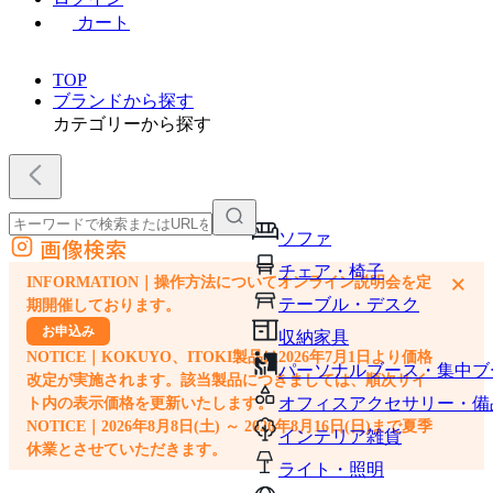
カート
TOP
ブランドから探す
カテゴリーから探す
ソファ
画像検索
外部サイトの商品をカートに追加
チェア・椅子
×
INFORMATION｜操作方法についてオンライン説明会を定
他のサイトで見つけた商品ページのURLを貼り付けて、カートに追加できます
テーブル・デスク
期開催しております。
お申込み
収納家具
NOTICE｜KOKUYO、ITOKI製品は2026年7月1日より価格
パーソナルブース・集中ブ
改定が実施されます。該当製品につきましては、順次サイ
オフィスアクセサリー・備
ト内の表示価格を更新いたします。
NOTICE｜2026年8月8日(土) ～ 2026年8月16日(日)まで夏季
インテリア雑貨
休業とさせていただきます。
ライト・照明