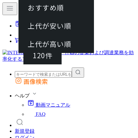
おすすめ順
40件
上代が安い順
動画マニュアル
80件
FAQ
カート
上代が高い順
120件
画像検索
外部サイトの商品をカートに追加
他のサイトで見つけた商品ページのURLを貼り付けて、カートに追加できます
ヘルプ
動画マニュアル
FAQ
新規登録
ログイン