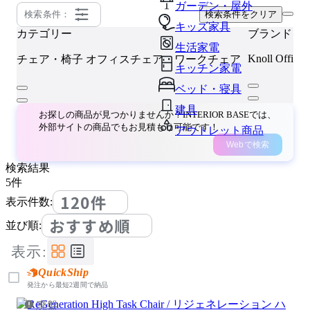
ガーデン・屋外
検索条件：
検索条件をクリア
キッズ家具
カテゴリー
ブランド
生活家電
Knoll Office
チェア・椅子
オフィスチェア・ワークチェア
キッチン家電
ベッド・寝具
建具
お探しの商品が見つかりませんか？INTERIOR BASEでは、
外部サイトの商品でもお見積もり可能です！
アウトレット商品
Webで検索
検索結果
5
件
120件
表示件数:
おすすめ順
並び順:
表示:
QuickShip
発注から最短2週間で納品
廃盤