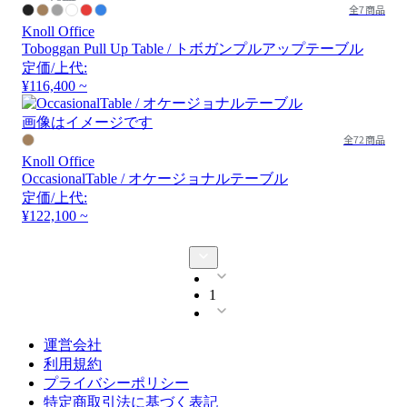
全7商品
Knoll Office
Toboggan Pull Up Table / トボガンプルアップテーブル
定価/上代:
¥116,400 ~
画像はイメージです
全72商品
Knoll Office
OccasionalTable / オケージョナルテーブル
定価/上代:
¥122,100 ~
1
運営会社
利用規約
プライバシーポリシー
特定商取引法に基づく表記