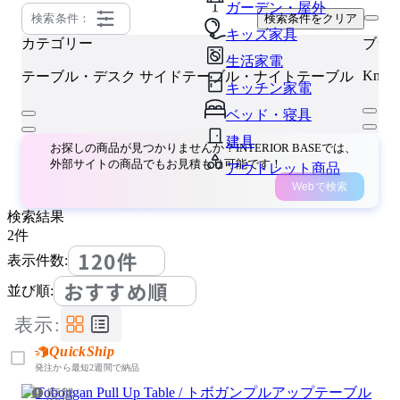
ガーデン・屋外
検索条件：
検索条件をクリア
キッズ家具
カテゴリー
ブラ
生活家電
Knoll 
テーブル・デスク
サイドテーブル・ナイトテーブル
キッチン家電
ベッド・寝具
建具
お探しの商品が見つかりませんか？INTERIOR BASEでは、
外部サイトの商品でもお見積もり可能です！
アウトレット商品
Webで検索
検索結果
2
件
120件
表示件数:
おすすめ順
並び順:
表示:
QuickShip
発注から最短2週間で納品
廃盤