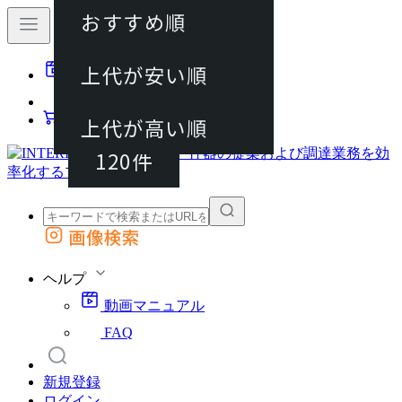
おすすめ順
40件
上代が安い順
動画マニュアル
80件
FAQ
カート
上代が高い順
120件
画像検索
外部サイトの商品をカートに追加
他のサイトで見つけた商品ページのURLを貼り付けて、カートに追加できます
ヘルプ
動画マニュアル
FAQ
新規登録
ログイン