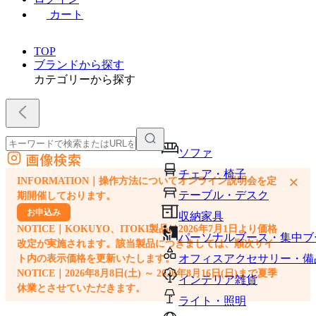
カート
TOP
ブランドから探す
カテゴリーから探す
ソファ
画像検索
外部サイトの商品をカートに追加
チェア・椅子
×
INFORMATION｜操作方法についてオンライン説明会を定
他のサイトで見つけた商品ページのURLを貼り付けて、カートに追加できます
テーブル・デスク
期開催しております。
お申込み
収納家具
NOTICE｜KOKUYO、ITOKI製品は2026年7月1日より価格
パーソナルブース・集中ブ
改定が実施されます。該当製品につきましては、順次サイ
オフィスアクセサリー・備
ト内の表示価格を更新いたします。
NOTICE｜2026年8月8日(土) ～ 2026年8月16日(日)まで夏季
インテリア雑貨
休業とさせていただきます。
ライト・照明