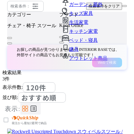
ガーデン・屋外
検索条件：
検索条件をクリア
キッズ家具
カテゴリー
ブランド
生活家電
Knoll Office
チェア・椅子
スツール
キッチン家電
ベッド・寝具
建具
お探しの商品が見つかりませんか？INTERIOR BASEでは、
外部サイトの商品でもお見積もり可能です！
アウトレット商品
Webで検索
検索結果
3
件
120件
表示件数:
おすすめ順
並び順:
表示:
QuickShip
発注から最短2週間で納品