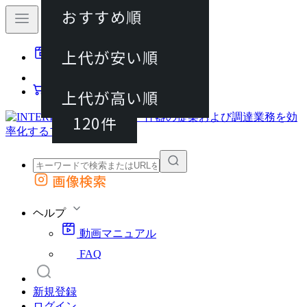
おすすめ順
40件
上代が安い順
動画マニュアル
80件
FAQ
カート
上代が高い順
120件
画像検索
外部サイトの商品をカートに追加
他のサイトで見つけた商品ページのURLを貼り付けて、カートに追加できます
ヘルプ
動画マニュアル
FAQ
新規登録
ログイン