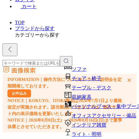
カート
TOP
ブランドから探す
カテゴリーから探す
画像検索
ソファ
外部サイトの商品をカートに追加
チェア・椅子
×
INFORMATION｜操作方法についてオンライン説明会を定
他のサイトで見つけた商品ページのURLを貼り付けて、カートに追加できます
期開催しております。
テーブル・デスク
お申込み
収納家具
NOTICE｜KOKUYO、ITOKI製品は2026年7月1日より価格
パーソナルブース・集中ブー
改定が実施されます。該当製品につきましては、順次サイ
ト内の表示価格を更新いたします。
オフィスアクセサリー・備品
NOTICE｜2026年8月8日(土) ～ 2026年8月16日(日)まで夏季
インテリア雑貨
休業とさせていただきます。
ライト・照明