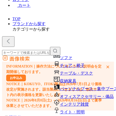
カート
TOP
ブランドから探す
カテゴリーから探す
画像検索
ソファ
外部サイトの商品をカートに追加
チェア・椅子
×
INFORMATION｜操作方法についてオンライン説明会を定
他のサイトで見つけた商品ページのURLを貼り付けて、カートに追加できます
期開催しております。
テーブル・デスク
お申込み
収納家具
NOTICE｜KOKUYO、ITOKI製品は2026年7月1日より価格
パーソナルブース・集中ブー
改定が実施されます。該当製品につきましては、順次サイ
ト内の表示価格を更新いたします。
オフィスアクセサリー・備品
NOTICE｜2026年8月8日(土) ～ 2026年8月16日(日)まで夏季
インテリア雑貨
休業とさせていただきます。
ライト・照明