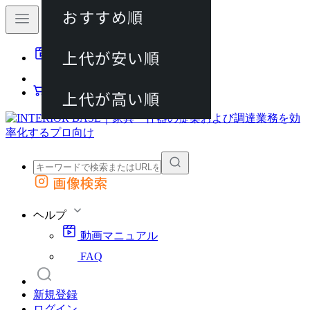
おすすめ順
80件
上代が安い順
動画マニュアル
120件
FAQ
カート
上代が高い順
画像検索
外部サイトの商品をカートに追加
他のサイトで見つけた商品ページのURLを貼り付けて、カートに追加できます
ヘルプ
動画マニュアル
FAQ
新規登録
ログイン