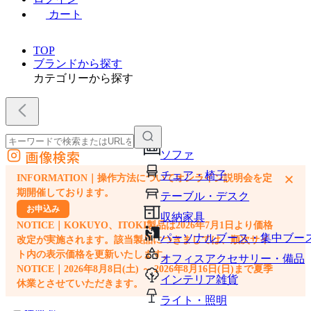
カート
TOP
ブランドから探す
カテゴリーから探す
画像検索
ソファ
外部サイトの商品をカートに追加
チェア・椅子
×
INFORMATION｜操作方法についてオンライン説明会を定
他のサイトで見つけた商品ページのURLを貼り付けて、カートに追加できます
期開催しております。
テーブル・デスク
お申込み
収納家具
NOTICE｜KOKUYO、ITOKI製品は2026年7月1日より価格
パーソナルブース・集中ブー
改定が実施されます。該当製品につきましては、順次サイ
ト内の表示価格を更新いたします。
オフィスアクセサリー・備品
NOTICE｜2026年8月8日(土) ～ 2026年8月16日(日)まで夏季
インテリア雑貨
休業とさせていただきます。
ライト・照明