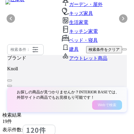
ガーデン・屋外
キッズ家具
生活家電
キッチン家電
ベッド・寝具
建具
検索条件：
検索条件をクリア
ブランド
アウトレット商品
Knoll
お探しの商品が見つかりませんか？INTERIOR BASEでは、
外部サイトの商品でもお見積もり可能です！
Webで検索
検索結果
19
件
120件
表示件数: