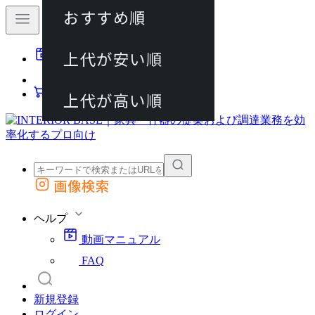
おすすめ順
80件
上代が安い順
動画マニュアル
120件
FAQ
カート
上代が高い順
画像検索
外部サイトの商品をカートに追加
他のサイトで見つけた商品ページのURLを貼り付けて、カートに追加できます
ヘルプ
動画マニュアル
FAQ
新規登録
ログイン