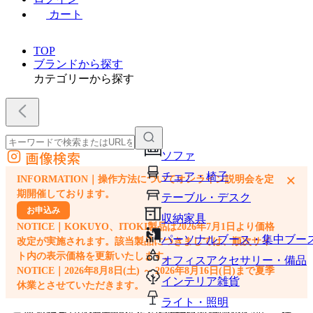
カート
TOP
ブランドから探す
カテゴリーから探す
画像検索
ソファ
外部サイトの商品をカートに追加
チェア・椅子
×
INFORMATION｜操作方法についてオンライン説明会を定
他のサイトで見つけた商品ページのURLを貼り付けて、カートに追加できます
期開催しております。
テーブル・デスク
お申込み
収納家具
NOTICE｜KOKUYO、ITOKI製品は2026年7月1日より価格
パーソナルブース・集中ブー
改定が実施されます。該当製品につきましては、順次サイ
ト内の表示価格を更新いたします。
オフィスアクセサリー・備品
NOTICE｜2026年8月8日(土) ～ 2026年8月16日(日)まで夏季
インテリア雑貨
休業とさせていただきます。
ライト・照明