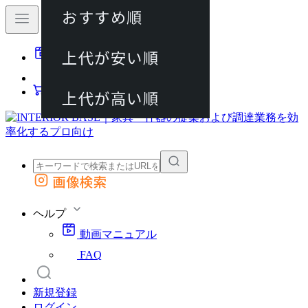
おすすめ順
80件
上代が安い順
動画マニュアル
120件
FAQ
カート
上代が高い順
画像検索
外部サイトの商品をカートに追加
他のサイトで見つけた商品ページのURLを貼り付けて、カートに追加できます
ヘルプ
動画マニュアル
FAQ
新規登録
ログイン