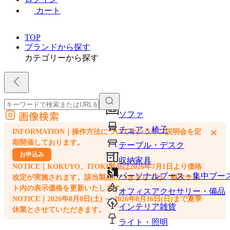
カート
TOP
ブランドから探す
カテゴリーから探す
画像検索
ソファ
外部サイトの商品をカートに追加
チェア・椅子
×
INFORMATION｜操作方法についてオンライン説明会を定
他のサイトで見つけた商品ページのURLを貼り付けて、カートに追加できます
期開催しております。
テーブル・デスク
お申込み
収納家具
NOTICE｜KOKUYO、ITOKI製品は2026年7月1日より価格
パーソナルブース・集中ブー
改定が実施されます。該当製品につきましては、順次サイ
ト内の表示価格を更新いたします。
オフィスアクセサリー・備品
NOTICE｜2026年8月8日(土) ～ 2026年8月16日(日)まで夏季
インテリア雑貨
休業とさせていただきます。
ライト・照明