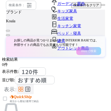
ガーデン・屋外
検索条件：
検索条件をクリア
キッズ家具
ブランド
生活家電
Koala
キッチン家電
ベッド・寝具
お探しの商品が見つかりませんか？INTERIOR BASEでは、
建具
外部サイトの商品でもお見積もり可能です！
アウトレット商品
Webで検索
検索結果
0
件
120件
表示件数:
おすすめ順
並び順:
表示:
QuickShip
発注から最短2週間で納品