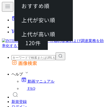
おすすめ順
40件
上代が安い順
動画マニュアル
80件
FAQ
カート
上代が高い順
120件
画像検索
外部サイトの商品をカートに追加
他のサイトで見つけた商品ページのURLを貼り付けて、カートに追加できます
ヘルプ
動画マニュアル
FAQ
新規登録
ログイン