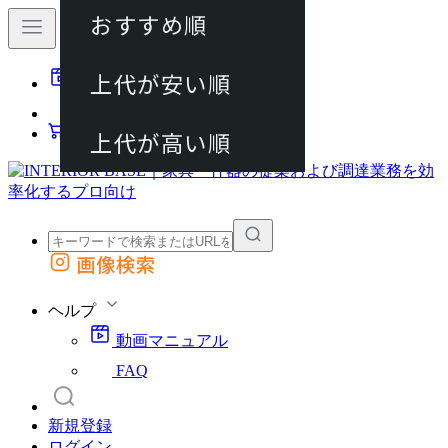
おすすめ順
80件
上代が安い順
動画マニュアル
120件
FAQ
カート
上代が高い順
画像検索
外部サイトの商品をカートに追加
他のサイトで見つけた商品ページのURLを貼り付けて、カートに追加できます
ヘルプ
動画マニュアル
FAQ
新規登録
ログイン