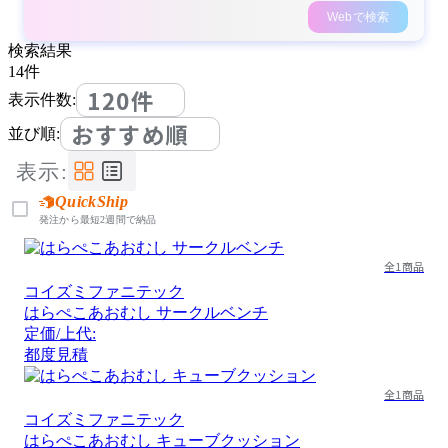
Webで検索
検索結果
14
件
120件
表示件数:
おすすめ順
並び順:
表示:
QuickShip
発注から最短2週間で納品
全1商品
コイズミファニテック
はらぺこあおむし サークルベンチ
定価/上代:
都度見積
全1商品
コイズミファニテック
はらぺこあおむし キューブクッション