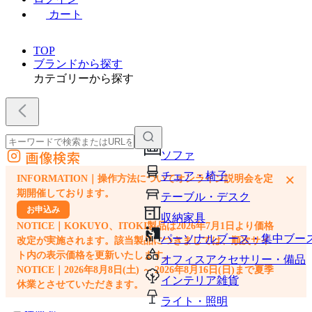
カート
TOP
ブランドから探す
カテゴリーから探す
画像検索
ソファ
外部サイトの商品をカートに追加
チェア・椅子
×
INFORMATION｜操作方法についてオンライン説明会を定
他のサイトで見つけた商品ページのURLを貼り付けて、カートに追加できます
期開催しております。
テーブル・デスク
お申込み
収納家具
NOTICE｜KOKUYO、ITOKI製品は2026年7月1日より価格
パーソナルブース・集中ブー
改定が実施されます。該当製品につきましては、順次サイ
ト内の表示価格を更新いたします。
オフィスアクセサリー・備品
NOTICE｜2026年8月8日(土) ～ 2026年8月16日(日)まで夏季
インテリア雑貨
休業とさせていただきます。
ライト・照明