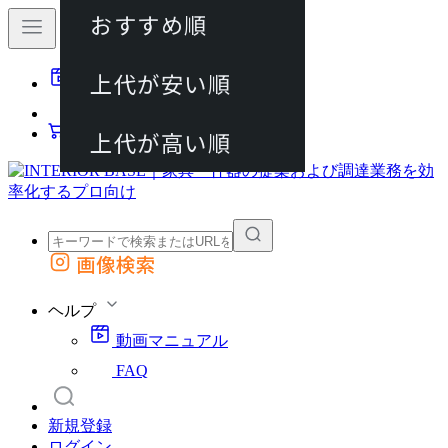
おすすめ順
80件
上代が安い順
動画マニュアル
120件
FAQ
カート
上代が高い順
画像検索
外部サイトの商品をカートに追加
他のサイトで見つけた商品ページのURLを貼り付けて、カートに追加できます
ヘルプ
動画マニュアル
FAQ
新規登録
ログイン