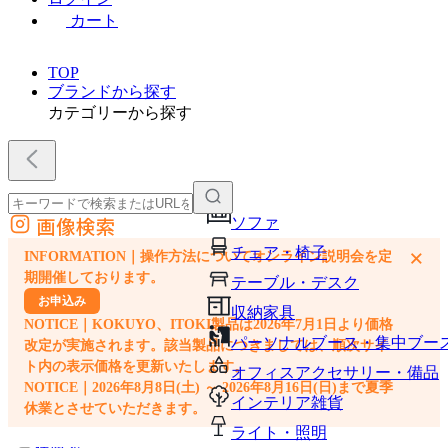
カート
TOP
ブランドから探す
カテゴリーから探す
画像検索
ソファ
外部サイトの商品をカートに追加
チェア・椅子
×
INFORMATION｜操作方法についてオンライン説明会を定
他のサイトで見つけた商品ページのURLを貼り付けて、カートに追加できます
期開催しております。
テーブル・デスク
お申込み
収納家具
NOTICE｜KOKUYO、ITOKI製品は2026年7月1日より価格
パーソナルブース・集中ブー
改定が実施されます。該当製品につきましては、順次サイ
ト内の表示価格を更新いたします。
オフィスアクセサリー・備品
NOTICE｜2026年8月8日(土) ～ 2026年8月16日(日)まで夏季
インテリア雑貨
休業とさせていただきます。
ライト・照明