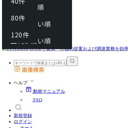
40件
おすすめ順
80件
80件
上代が安い順
動画マニュアル
120件
120件
FAQ
カート
上代が高い順
画像検索
外部サイトの商品をカートに追加
他のサイトで見つけた商品ページのURLを貼り付けて、カートに追加できます
ヘルプ
動画マニュアル
FAQ
新規登録
ログイン
カート