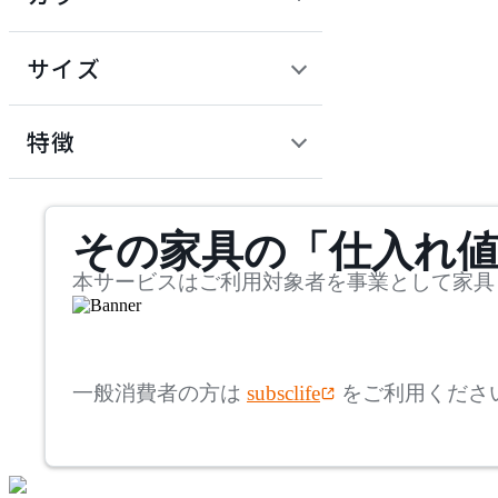
~
ベッド・寝具
オフプライス什器
円
サイズ
ADAL
幅
アダル
検索
特徴
~
ADAL TOTAL INTERIOR
mm
サステナビリティ商品
COLLECTION
その家具の「仕入れ
奥行
検索
アダルトータルインテリ
アコレクション
~
本サービスはご利用対象者を事業として家具
ADRS
mm
高さ
検索
アドレス
一般消費者の方は
subsclife
をご利用くださ
~
AICO
mm
座面高
検索
アイコ