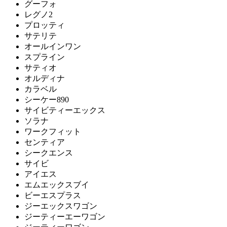
アノニマカステッリ
グーフォ
レグノ2
プロッティ
サテリテ
Another Garden
オールインワン
スプライン
アナザーガーデン
サティオ
オルディナ
カラベル
ARIAKE
シーケー890
サイビティーエックス
アリアケ
ソラナ
ワークフィット
センティア
シークエンス
arper
サイビ
アイエス
アルペール
エムエックスブイ
ビーエスプラス
ジーエックスワゴン
arrmet
ジーティーエーワゴン