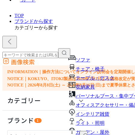
TOP
ブランドから探す
カテゴリーから探す
ソファ
画像検索
外部サイトの商品をカートに追加
チェア・椅子
他のサイトで見つけた商品ページのURLを貼り付けて、カートに追加できます
INFORMATION｜操作方法についてオンライン説明会を定期開催
テーブル・デスク
NOTICE｜KOKUYO、ITOKI製品は2026年7月1日より価
NOTICE｜2026年8月8日(土) ～ 2026年8月16日(日)まで夏季休
収納家具
パーソナルブース・集中ブ
カテゴリー
オフィスアクセサリー・備
インテリア雑貨
ソファ
ブランド
1
ライト・照明
チェア・椅子
ガーデン・屋外