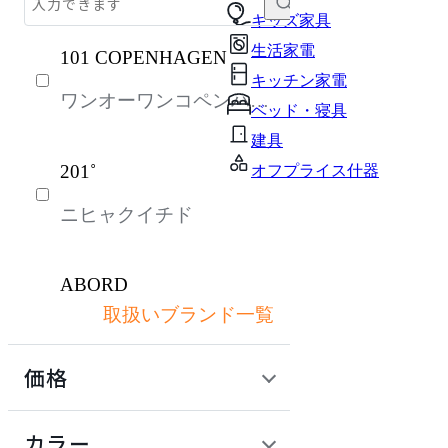
テーブル・デスク
キッズ家具
生活家電
101 COPENHAGEN
収納家具
キッチン家電
ワンオーワンコペンハー
パーソナルブース・集中ブース
ベッド・寝具
ゲン
オフィスアクセサリー・備品
建具
201˚
オフプライス什器
インテリア雑貨
ニヒャクイチド
建具
ライト・照明
ABORD
ガーデン・屋外
取扱いブランド一覧
アボール
キッズ家具
価格
生活家電
ACME Furniture
キッチン家電
定価 / 上代 (税抜)
検索
カラー
アクメファニチャー