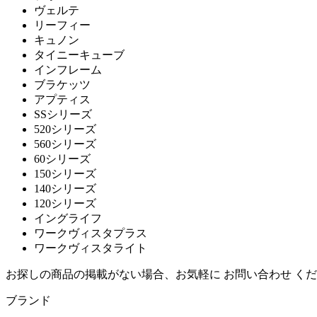
ヴェルテ
アルナイ
リーフィー
キュノン
タイニーキューブ
Astep
インフレーム
ブラケッツ
アステップ
アプティス
SSシリーズ
520シリーズ
AZUMAYA
560シリーズ
60シリーズ
アズマヤ
150シリーズ
140シリーズ
120シリーズ
イングライフ
B-LINE
ワークヴィスタプラス
ワークヴィスタライト
ビーライン
お探しの商品の掲載がない場合、お気軽に
お問い合わせ
くだ
ブランド
B.C. SAN MICHELE