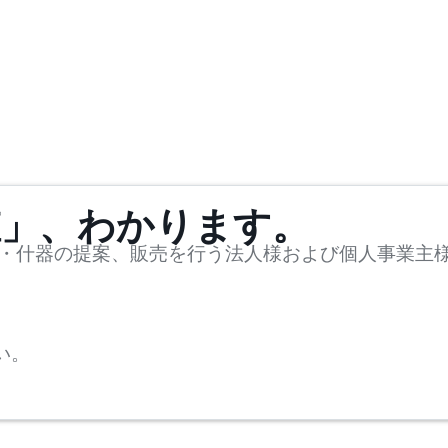
値」、わかります。
・什器の提案、販売を行う法人様および個人事業主
い。