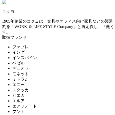
~
コクヨ
AINX
mm
1905年創業のコクヨは、文具やオフィス向け家具などの製
割を「WORK ＆ LIFE STYLE Company」と再
アイネクス
す。
取扱ブランド
aluna
ファブレ
イング
インスパイン
アルナ
ベゼル
デュオラ
モネット
Andreu World
ミトラ2
エニー
アンドリューワールド
スタッカ
ピエガ
エルア
ANONIMA CASTELLI
エアフォート
プント