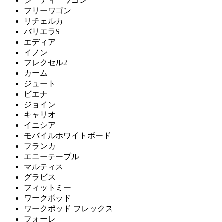
ジーティーワゴン
アーメット
フリーワゴン
リチェルカ
バリエラS
ART WORK STUDIO
エディア
イノン
アートワークスタジオ
フレクセル2
カーム
ジュート
ビエナ
artek
ジョイン
キャリオ
アルテック
イニシア
モバイルホワイトボード
フランカ
Artemide
エニーテーブル
マルティス
アルテミデ
グラビス
フィットミー
ワークポッド
ワークポッド フレックス
ARUNAi
フォーレ