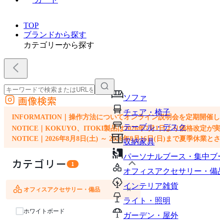
TOP
ブランドから探す
カテゴリーから探す
ソファ
画像検索
外部サイトの商品をカートに追加
チェア・椅子
他のサイトで見つけた商品ページのURLを貼り付けて、カートに追加できます
INFORMATION｜操作方法についてオンライン説明会を定期開催
テーブル・デスク
NOTICE｜KOKUYO、ITOKI製品は2026年7月1日より価
NOTICE｜2026年8月8日(土) ～ 2026年8月16日(日)まで夏季休
収納家具
パーソナルブース・集中ブ
カテゴリー
1
オフィスアクセサリー・備
インテリア雑貨
×
オフィスアクセサリー・備品
ソファ
チェア・椅子
テーブル・デスク
収納家具
パーソナルブース・集中ブース
ライト・照明
ホワイトボード
ガーデン・屋外