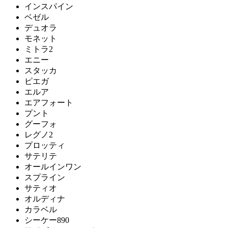
インスパイン
ユーティリティ
ベゼル
デュオラ
モネット
ミトラ2
エニー
スタッカ
ピエガ
エルア
エアフォート
プント
グーフォ
レグノ2
プロッティ
サテリテ
オールインワン
スプライン
サティオ
オルディナ
カラベル
シーケー890