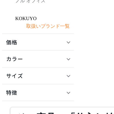
ノル オフィス
KOKUYO
取扱いブランド一覧
コクヨ
価格
LINTEX
定価 / 上代 (税抜)
検索
カラー
リンテックス
~
円
サイズ
NAIKI
幅
ナイキ
検索
特徴
~
OKAMURA
mm
サステナビリティ商品