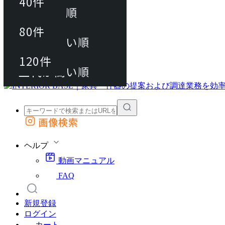
40件
おすすめ順
80件
80件
上代が安い順
動画マニュアル
120件
120件
FAQ
カート
上代が高い順
画像検索
外部サイトの商品をカートに追加
他のサイトで見つけた商品ページのURLを貼り付けて、カートに追加できます
ヘルプ
動画マニュアル
FAQ
新規登録
ログイン
カート