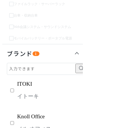
ファイルラック・サーバーラック
台車・収納台車
Web会議システム・サウンドシステム
モバイルバッテリー・ポータブル電源
インテリア雑貨
建具
ライト・照明
ガーデン・屋外
キッズ家具
生活家電
キッチン家電
ベッド・寝具
オフプライス什器
ブランド
1
ITOKI
イトーキ
Knoll Office