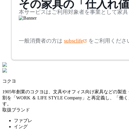
その家具の「仕入れ
奥行
検索
オカムラ
~
本サービスはご利用対象者を事業として家具
PLUS
mm
高さ
検索
プラス
一般消費者の方は
subsclife
をご利用くださ
~
SUGIYAMA
mm
座面高
検索
スギヤマ
~
コクヨ
UCHIDA
mm
1905年創業のコクヨは、文具やオフィス向け家具などの製
割を「WORK ＆ LIFE STYLE Company」と再
ウチダ
す。
取扱ブランド
Utility
ファブレ
イング