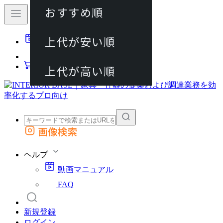
おすすめ順
80件
上代が安い順
動画マニュアル
120件
FAQ
カート
上代が高い順
画像検索
外部サイトの商品をカートに追加
他のサイトで見つけた商品ページのURLを貼り付けて、カートに追加できます
ヘルプ
動画マニュアル
FAQ
新規登録
ログイン