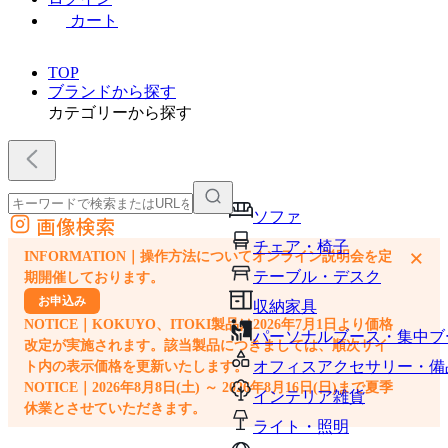
カート
TOP
ブランドから探す
カテゴリーから探す
ソファ
画像検索
外部サイトの商品をカートに追加
チェア・椅子
×
INFORMATION｜操作方法についてオンライン説明会を定
他のサイトで見つけた商品ページのURLを貼り付けて、カートに追加できます
テーブル・デスク
期開催しております。
お申込み
収納家具
NOTICE｜KOKUYO、ITOKI製品は2026年7月1日より価格
パーソナルブース・集中ブ
改定が実施されます。該当製品につきましては、順次サイ
オフィスアクセサリー・備
ト内の表示価格を更新いたします。
NOTICE｜2026年8月8日(土) ～ 2026年8月16日(日)まで夏季
インテリア雑貨
休業とさせていただきます。
ライト・照明