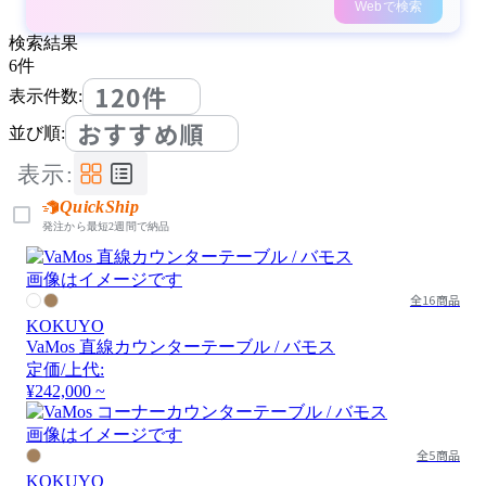
Webで検索
検索結果
6
件
120件
表示件数:
おすすめ順
並び順:
表示:
QuickShip
発注から最短2週間で納品
画像はイメージです
全16商品
KOKUYO
VaMos 直線カウンターテーブル / バモス
定価/上代:
¥242,000 ~
画像はイメージです
全5商品
KOKUYO