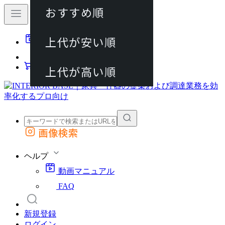
おすすめ順
80件
上代が安い順
動画マニュアル
120件
FAQ
カート
上代が高い順
画像検索
外部サイトの商品をカートに追加
他のサイトで見つけた商品ページのURLを貼り付けて、カートに追加できます
ヘルプ
動画マニュアル
FAQ
新規登録
ログイン