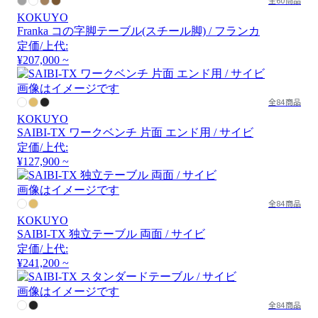
全60商品
KOKUYO
Franka コの字脚テーブル(スチール脚) / フランカ
定価/上代:
¥207,000 ~
画像はイメージです
全84商品
KOKUYO
SAIBI-TX ワークベンチ 片面 エンド用 / サイビ
定価/上代:
¥127,900 ~
画像はイメージです
全84商品
KOKUYO
SAIBI-TX 独立テーブル 両面 / サイビ
定価/上代:
¥241,200 ~
画像はイメージです
全84商品