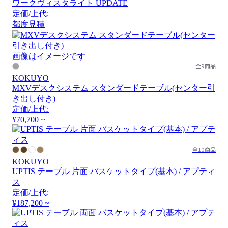
ワークヴィスタライト UPDATE
定価/上代:
都度見積
画像はイメージです
全9商品
KOKUYO
MXVデスクシステム スタンダードテーブル(センター引
き出し付き)
定価/上代:
¥70,700 ~
全10商品
KOKUYO
UPTIS テーブル 片面 バスケットタイプ(基本) / アプティ
ス
定価/上代:
¥187,200 ~