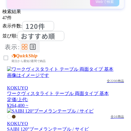
Webで検索
検索結果
47
件
120件
表示件数:
おすすめ順
並び順:
表示:
QuickShip
発注から最短2週間で納品
画像はイメージです
全2200商品
KOKUYO
ワークヴィスタライト テーブル 両面タイプ 基本
定価/上代:
¥264,400 ~
全16商品
KOKUYO
SAIBI 120°ブーメランテーブル / サイビ