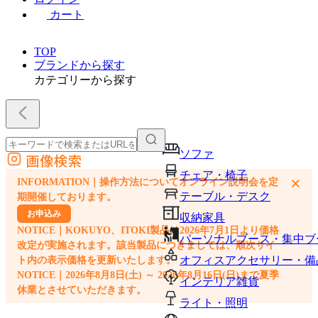
カート
TOP
ブランドから探す
カテゴリーから探す
ソファ
画像検索
外部サイトの商品をカートに追加
チェア・椅子
×
INFORMATION｜操作方法についてオンライン説明会を定
他のサイトで見つけた商品ページのURLを貼り付けて、カートに追加できます
テーブル・デスク
期開催しております。
お申込み
収納家具
NOTICE｜KOKUYO、ITOKI製品は2026年7月1日より価格
パーソナルブース・集中ブ
改定が実施されます。該当製品につきましては、順次サイ
オフィスアクセサリー・備
ト内の表示価格を更新いたします。
NOTICE｜2026年8月8日(土) ～ 2026年8月16日(日)まで夏季
インテリア雑貨
休業とさせていただきます。
ライト・照明