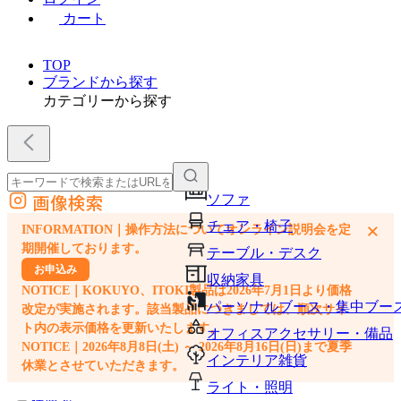
カート
TOP
ブランドから探す
カテゴリーから探す
画像検索
ソファ
外部サイトの商品をカートに追加
チェア・椅子
×
INFORMATION｜操作方法についてオンライン説明会を定
他のサイトで見つけた商品ページのURLを貼り付けて、カートに追加できます
期開催しております。
テーブル・デスク
お申込み
収納家具
NOTICE｜KOKUYO、ITOKI製品は2026年7月1日より価格
パーソナルブース・集中ブー
改定が実施されます。該当製品につきましては、順次サイ
ト内の表示価格を更新いたします。
オフィスアクセサリー・備品
NOTICE｜2026年8月8日(土) ～ 2026年8月16日(日)まで夏季
インテリア雑貨
休業とさせていただきます。
ライト・照明