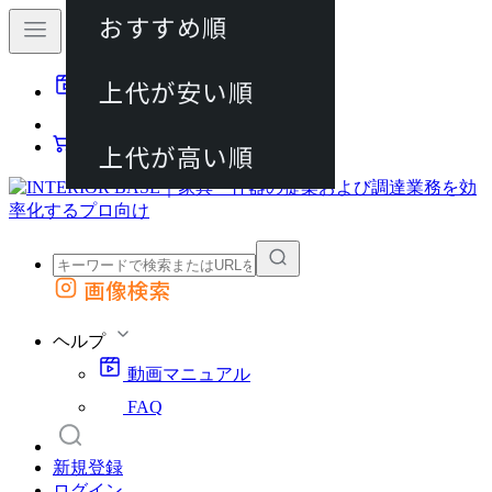
おすすめ順
80件
上代が安い順
動画マニュアル
120件
FAQ
カート
上代が高い順
画像検索
外部サイトの商品をカートに追加
他のサイトで見つけた商品ページのURLを貼り付けて、カートに追加できます
ヘルプ
動画マニュアル
FAQ
新規登録
ログイン