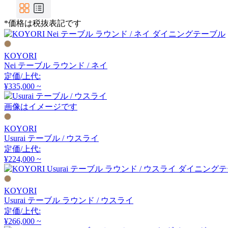
CondeHouse
*価格は税抜表記です
カンディハウス
KOYORI
CRUSH CRASH PROJECT
Nei テーブル ラウンド / ネイ
定価/上代:
クラッシュクラッシュプ
¥335,000 ~
ロジェクト
画像はイメージです
DAN-FORM
KOYORI
Usurai テーブル / ウスライ
ダンフォーム
定価/上代:
¥224,000 ~
DeVorm
KOYORI
デフォルム
Usurai テーブル ラウンド / ウスライ
定価/上代:
¥266,000 ~