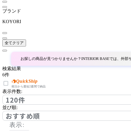
BoConcept
ブランド
ボーコンセプト
KOYORI
by interiors
全てクリア
バイインテリアズ
お探しの商品が見つかりませんか？INTERIOR BASEでは、
Coccole
検索結果
6
件
コッコレ
QuickShip
発注から最短2週間で納品
表示件数:
120件
COMPLEX UNIVERSAL
FURNITURE SUPPLY
並び順:
コンプレックスユニバー
おすすめ順
サルファニチャーサプラ
表示:
イ