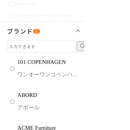
デスクパーツ
エクステンションテーブル・バタフライテーブル・伸長テーブル
収納家具
パーソナルブース・集中ブース
オフィスアクセサリー・備品
インテリア雑貨
ライト・照明
ガーデン・屋外
キッズ家具
生活家電
キッチン家電
ベッド・寝具
建具
オフプライス什器
ブランド
1
101 COPENHAGEN
ワンオーワンコペンハー
ゲン
ABORD
アボール
ACME Furniture