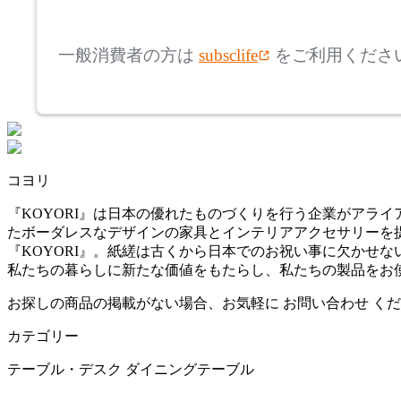
mm
高さ
検索
アリアケ
一般消費者の方は
subsclife
をご利用くださ
~
artek
mm
座面高
検索
アルテック
~
コヨリ
ARUNAi
mm
『KOYORI』は日本の優れたものづくりを行う企業がアラ
たボーダレスなデザインの家具とインテリアアクセサリーを
アルナイ
『KOYORI』。紙縒は古くから日本でのお祝い事に欠かせ
私たちの暮らしに新たな価値をもたらし、私たちの製品をお
AZUMAYA
お探しの商品の掲載がない場合、お気軽に
お問い合わせ
くだ
カテゴリー
アズマヤ
テーブル・デスク
ダイニングテーブル