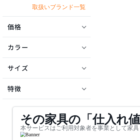
取扱いブランド一覧
アクメファニチャー
価格
ADAL
定価 / 上代 (税抜)
検索
カラー
アダル
~
円
サイズ
ADAL TOTAL INTERIOR
COLLECTION
幅
アダルトータルインテリ
検索
特徴
アコレクション
~
ADRS
mm
サステナビリティ商品
その家具の「仕入れ
奥行
検索
アドレス
~
本サービスはご利用対象者を事業として家具
ARIAKE