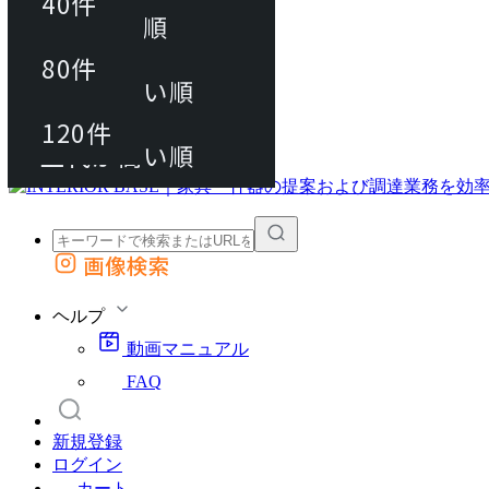
40件
おすすめ順
80件
80件
上代が安い順
動画マニュアル
120件
120件
FAQ
カート
上代が高い順
画像検索
外部サイトの商品をカートに追加
他のサイトで見つけた商品ページのURLを貼り付けて、カートに追加できます
ヘルプ
動画マニュアル
FAQ
新規登録
ログイン
カート