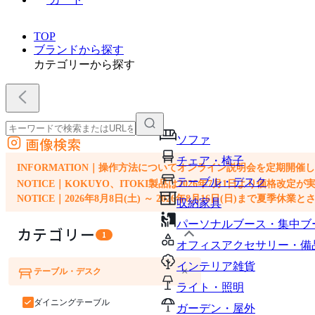
TOP
ブランドから探す
カテゴリーから探す
ソファ
画像検索
外部サイトの商品をカートに追加
チェア・椅子
他のサイトで見つけた商品ページのURLを貼り付けて、カートに追加できます
INFORMATION｜操作方法についてオンライン説明会を定期開催
テーブル・デスク
NOTICE｜KOKUYO、ITOKI製品は2026年7月1日より価
NOTICE｜2026年8月8日(土) ～ 2026年8月16日(日)まで夏季休
収納家具
パーソナルブース・集中ブ
カテゴリー
1
オフィスアクセサリー・備
インテリア雑貨
×
テーブル・デスク
ソファ
チェア・椅子
ライト・照明
ダイニングテーブル
ガーデン・屋外