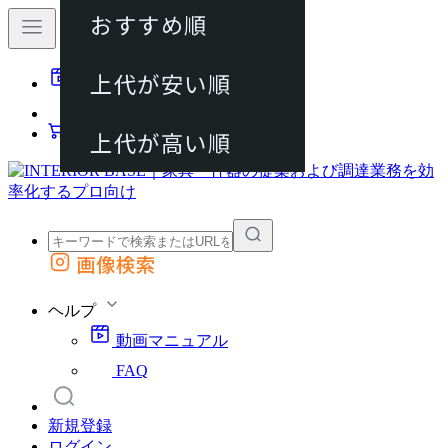
おすすめ順
80件
上代が安い順
動画マニュアル
120件
FAQ
カート
上代が高い順
画像検索
外部サイトの商品をカートに追加
他のサイトで見つけた商品ページのURLを貼り付けて、カートに追加できます
ヘルプ
動画マニュアル
FAQ
新規登録
ログイン