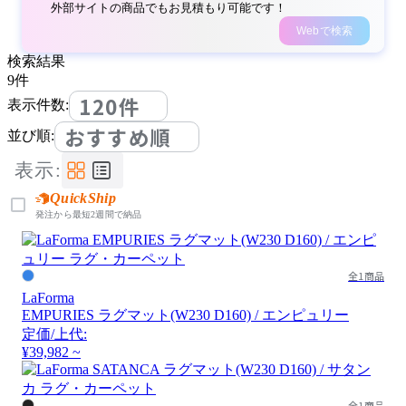
外部サイトの商品でもお見積もり可能です！
Webで検索
検索結果
9
件
120件
表示件数:
おすすめ順
並び順:
表示:
QuickShip
発注から最短2週間で納品
全1商品
LaForma
EMPURIES ラグマット(W230 D160) / エンピュリー
定価/上代:
¥39,982 ~
全1商品