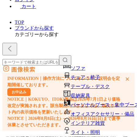
カート
TOP
ブランドから探す
カテゴリーから探す
画像検索
ソファ
外部サイトの商品をカートに追加
チェア・椅子
×
INFORMATION｜操作方法についてオンライン説明会を定
他のサイトで見つけた商品ページのURLを貼り付けて、カートに追加できます
期開催しております。
テーブル・デスク
お申込み
収納家具
NOTICE｜KOKUYO、ITOKI製品は2026年7月1日より価格
パーソナルブース・集中ブー
改定が実施されます。該当製品につきましては、順次サイ
ト内の表示価格を更新いたします。
オフィスアクセサリー・備品
NOTICE｜2026年8月8日(土) ～ 2026年8月16日(日)まで夏季
インテリア雑貨
休業とさせていただきます。
ライト・照明