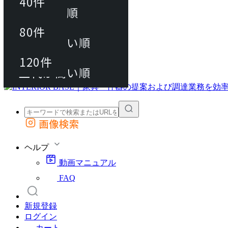
40件
おすすめ順
80件
80件
上代が安い順
動画マニュアル
120件
120件
FAQ
カート
上代が高い順
画像検索
外部サイトの商品をカートに追加
他のサイトで見つけた商品ページのURLを貼り付けて、カートに追加できます
ヘルプ
動画マニュアル
FAQ
新規登録
ログイン
カート