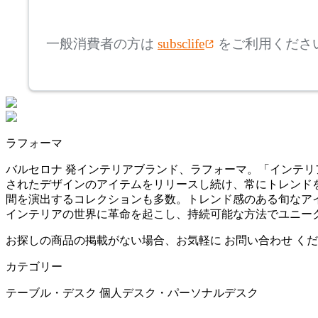
mm
高さ
検索
カンディハウス
一般消費者の方は
subsclife
をご利用くださ
~
CRUSH CRASH PROJECT
mm
座面高
検索
クラッシュクラッシュプ
ロジェクト
~
ラフォーマ
DULTON
mm
バルセロナ 発インテリアブランド、ラフォーマ。「インテ
されたデザインのアイテムをリリースし続け、常にトレンド
ダルトン
間を演出するコレクションも多数。トレンド感のある旬なア
インテリアの世界に革命を起こし、持続可能な方法でユニー
EMKO
お探しの商品の掲載がない場合、お気軽に
お問い合わせ
くだ
カテゴリー
エムコ
テーブル・デスク
個人デスク・パーソナルデスク