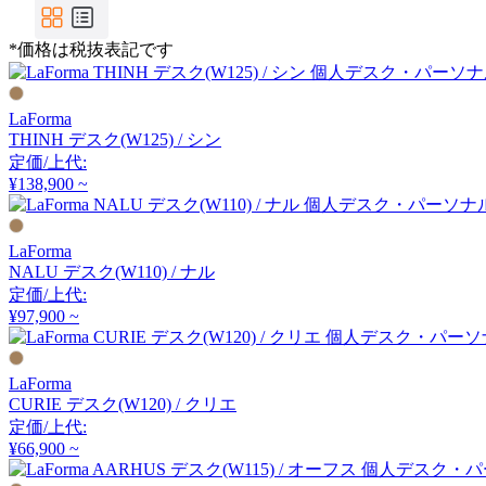
FIS
*価格は税抜表記です
エフアイエス
LaForma
FRONT PAGE NEWS
THINH デスク(W125) / シン
定価/上代:
フロント・ページ・ニュ
¥138,900 ~
ース
LaForma
GUBI
NALU デスク(W110) / ナル
定価/上代:
グビ
¥97,900 ~
HAY
LaForma
CURIE デスク(W120) / クリエ
ヘイ
定価/上代:
¥66,900 ~