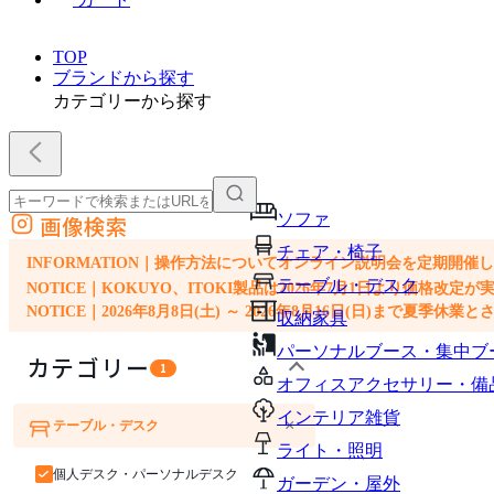
TOP
ブランドから探す
カテゴリーから探す
ソファ
画像検索
外部サイトの商品をカートに追加
チェア・椅子
他のサイトで見つけた商品ページのURLを貼り付けて、カートに追加できます
INFORMATION｜操作方法についてオンライン説明会を定期開催
テーブル・デスク
NOTICE｜KOKUYO、ITOKI製品は2026年7月1日より価
NOTICE｜2026年8月8日(土) ～ 2026年8月16日(日)まで夏季休
収納家具
パーソナルブース・集中ブ
カテゴリー
1
オフィスアクセサリー・備
インテリア雑貨
×
テーブル・デスク
ソファ
チェア・椅子
ライト・照明
個人デスク・パーソナルデスク
ガーデン・屋外