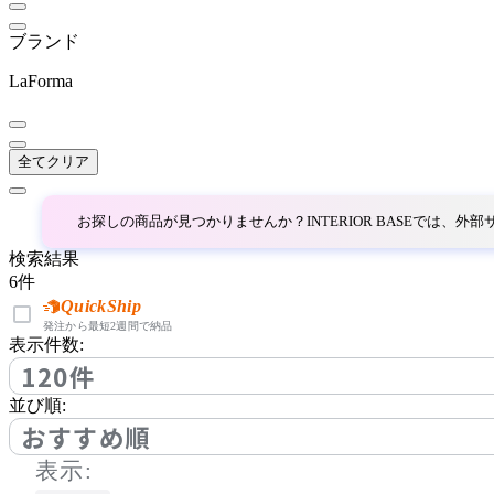
Ethical Furniture
ブランド
エシカルファニチャー
LaForma
ETHNICRAFT
全てクリア
エスニクラフト
お探しの商品が見つかりませんか？INTERIOR BASEでは、
Fellowes
検索結果
6
件
フェローズ
QuickShip
発注から最短2週間で納品
表示件数:
120件
FIEL
並び順:
フィール
おすすめ順
表示: