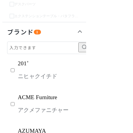
デスクパーツ
エクステンションテーブル・バタフライテーブル・伸長テーブル
収納家具
インテリア雑貨
ガーデン・屋外
パーソナルブース・集中ブース
オフィスアクセサリー・備品
ライト・照明
キッズ家具
生活家電
キッチン家電
ベッド・寝具
建具
オフプライス什器
ブランド
1
201˚
ニヒャクイチド
ACME Furniture
アクメファニチャー
AZUMAYA