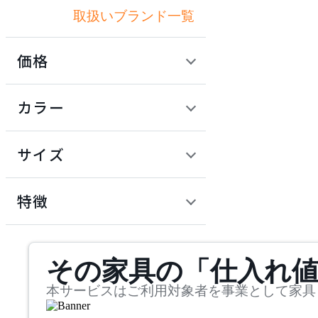
取扱いブランド一覧
アズマヤ
価格
BoConcept
定価 / 上代 (税抜)
検索
カラー
ボーコンセプト
~
円
サイズ
common furniture
幅
コモンファニチャー
検索
特徴
~
COMPLEX UNIVERSAL
mm
サステナビリティ商品
FURNITURE SUPPLY
その家具の「仕入れ
奥行
検索
コンプレックスユニバー
サルファニチャーサプラ
~
本サービスはご利用対象者を事業として家具
イ
CondeHouse