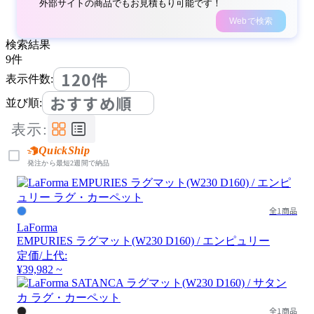
外部サイトの商品でもお見積もり可能です！
Webで検索
検索結果
9
件
120件
表示件数:
おすすめ順
並び順:
表示:
QuickShip
発注から最短2週間で納品
全1商品
LaForma
EMPURIES ラグマット(W230 D160) / エンピュリー
定価/上代:
¥39,982 ~
全1商品