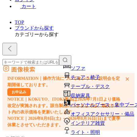
カート
TOP
ブランドから探す
カテゴリーから探す
画像検索
ソファ
外部サイトの商品をカートに追加
チェア・椅子
×
INFORMATION｜操作方法についてオンライン説明会を定
他のサイトで見つけた商品ページのURLを貼り付けて、カートに追加できます
期開催しております。
テーブル・デスク
お申込み
収納家具
NOTICE｜KOKUYO、ITOKI製品は2026年7月1日より価格
パーソナルブース・集中ブー
改定が実施されます。該当製品につきましては、順次サイ
ト内の表示価格を更新いたします。
オフィスアクセサリー・備品
NOTICE｜2026年8月8日(土) ～ 2026年8月16日(日)まで夏季
インテリア雑貨
休業とさせていただきます。
ライト・照明