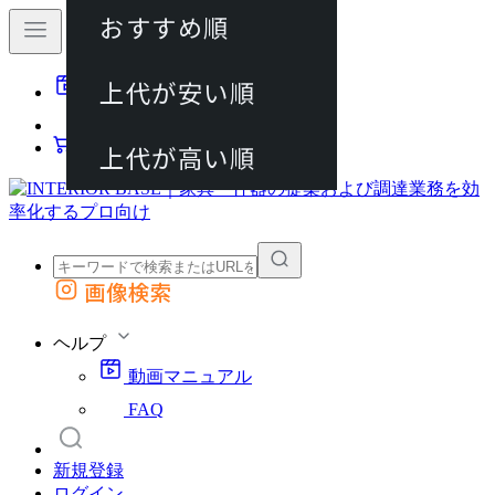
おすすめ順
80件
上代が安い順
動画マニュアル
120件
FAQ
カート
上代が高い順
画像検索
外部サイトの商品をカートに追加
他のサイトで見つけた商品ページのURLを貼り付けて、カートに追加できます
ヘルプ
動画マニュアル
FAQ
新規登録
ログイン