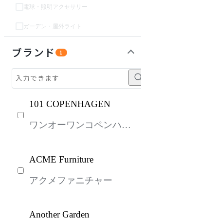
電球・照明アクセサリー
ガーデン・屋外ライト
ソファ
チェア・椅子
テーブル・デスク
収納家具
パーソナルブース・集中ブース
オフィスアクセサリー・備品
インテリア雑貨
ガーデン・屋外
キッズ家具
生活家電
キッチン家電
ベッド・寝具
建具
オフプライス什器
ブランド
1
101 COPENHAGEN
ワンオーワンコペンハー
ゲン
ACME Furniture
アクメファニチャー
Another Garden