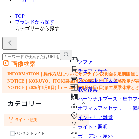
TOP
ブランドから探す
カテゴリーから探す
ソファ
画像検索
外部サイトの商品をカートに追加
チェア・椅子
他のサイトで見つけた商品ページのURLを貼り付けて、カートに追加できます
INFORMATION｜操作方法についてオンライン説明会を定期開催
テーブル・デスク
NOTICE｜KOKUYO、ITOKI製品は2026年7月1日より価
NOTICE｜2026年8月8日(土) ～ 2026年8月16日(日)まで夏季休
収納家具
パーソナルブース・集中ブ
カテゴリー
オフィスアクセサリー・備
インテリア雑貨
×
ライト・照明
ライト・照明
ペンダントライト
ガーデン・屋外