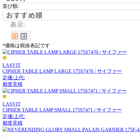
Coccole
並び順:
おすすめ順
コッコレ
表示:
cosine
*価格は税抜表記です
コサイン
LASVIT
CIPHER TABLE LAMP LARGE 175S7470 / サイファー
DCW éditions
定価/上代:
都度見積
ディーシーダブリューエ
ディションズ
LASVIT
DeVorm
CIPHER TABLE LAMP SMALL 175S7471 / サイファー
定価/上代:
デフォルム
都度見積