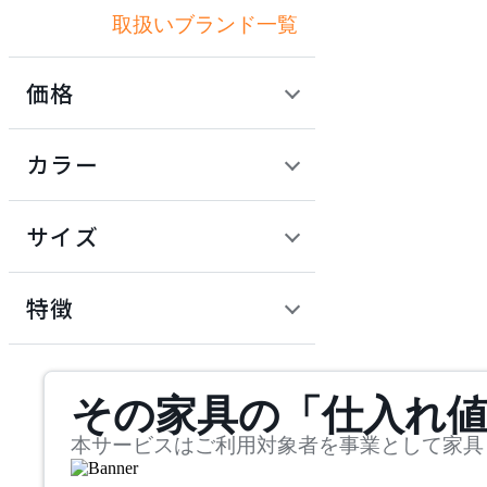
取扱いブランド一覧
アナザーガーデン
価格
ART WORK STUDIO
定価 / 上代 (税抜)
検索
カラー
アートワークスタジオ
~
円
サイズ
artek
幅
アルテック
検索
特徴
~
Artemide
mm
サステナビリティ商品
その家具の「仕入れ
奥行
検索
アルテミデ
~
本サービスはご利用対象者を事業として家具
Astep