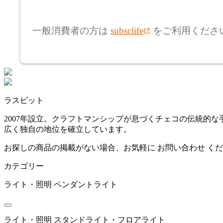
mm
高さ
検索
アステップ
一般消費者の方は
subsclife
をご利用くださ
~
AZUMAYA
mm
座面高
検索
アズマヤ
~
ラスビット
B.C. SAN MICHELE
mm
2007年設立。クラフトマンシップが息づくチェコの伝統的
広く独自の地位を確立しています。
ビーシーサン・ミッシェ
ル
お探しの商品の掲載がない場合、お気軽に
お問い合わせ
くだ
カテゴリー
bellacontte
ライト・照明
ペンダントライト
ベラコンテ
ライト・照明
スタンドライト・フロアライト