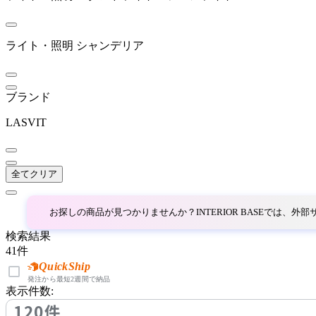
BoConcept
ボーコンセプト
ライト・照明
シャンデリア
BRID
ブランド
ブリッド
LASVIT
BROKIS
全てクリア
ブロッキス
お探しの商品が見つかりませんか？INTERIOR BASEでは、
検索結果
CL Sterling & Son
41
件
QuickShip
シーエル スターリングア
発注から最短2週間で納品
表示件数:
ンドサン
120件