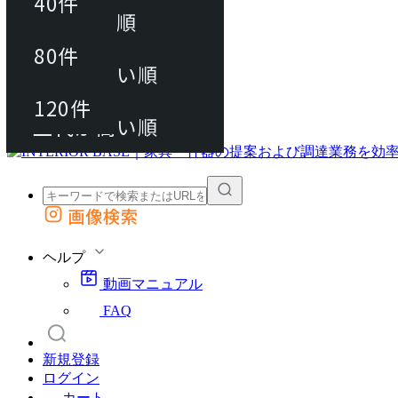
40件
おすすめ順
80件
80件
上代が安い順
動画マニュアル
120件
120件
FAQ
カート
上代が高い順
画像検索
外部サイトの商品をカートに追加
他のサイトで見つけた商品ページのURLを貼り付けて、カートに追加できます
ヘルプ
動画マニュアル
FAQ
新規登録
ログイン
カート