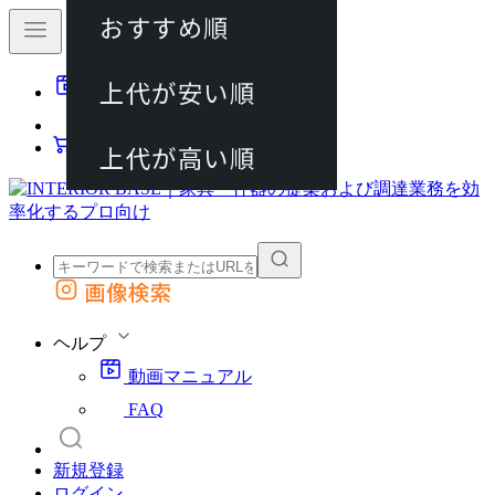
おすすめ順
80件
上代が安い順
動画マニュアル
120件
FAQ
カート
上代が高い順
画像検索
外部サイトの商品をカートに追加
他のサイトで見つけた商品ページのURLを貼り付けて、カートに追加できます
ヘルプ
動画マニュアル
FAQ
新規登録
ログイン