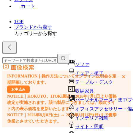
カート
TOP
ブランドから探す
カテゴリーから探す
ソファ
画像検索
外部サイトの商品をカートに追加
チェア・椅子
×
INFORMATION｜操作方法についてオンライン説明会を定
他のサイトで見つけた商品ページのURLを貼り付けて、カートに追加できます
テーブル・デスク
期開催しております。
お申込み
収納家具
NOTICE｜KOKUYO、ITOKI製品は2026年7月1日より価格
パーソナルブース・集中ブ
改定が実施されます。該当製品につきましては、順次サイ
オフィスアクセサリー・備
ト内の表示価格を更新いたします。
NOTICE｜2026年8月8日(土) ～ 2026年8月16日(日)まで夏季
インテリア雑貨
休業とさせていただきます。
ライト・照明