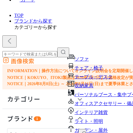
TOP
ブランドから探す
カテゴリーから探す
ソファ
画像検索
外部サイトの商品をカートに追加
チェア・椅子
他のサイトで見つけた商品ページのURLを貼り付けて、カートに追加できます
INFORMATION｜操作方法についてオンライン説明会を定期開催
テーブル・デスク
NOTICE｜KOKUYO、ITOKI製品は2026年7月1日より価
NOTICE｜2026年8月8日(土) ～ 2026年8月16日(日)まで夏季休
収納家具
パーソナルブース・集中ブ
カテゴリー
オフィスアクセサリー・備
インテリア雑貨
ソファ
ブランド
1
ライト・照明
インテリア雑貨
ガーデン・屋外