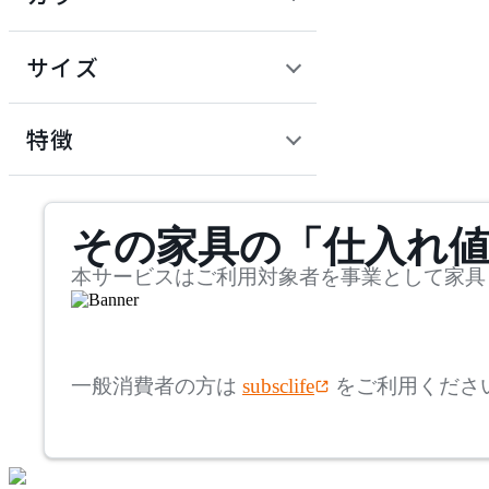
~
建具
オフプライス什器
円
サイズ
ADAL
幅
アダル
検索
特徴
~
ADAL TOTAL INTERIOR
mm
サステナビリティ商品
COLLECTION
その家具の「仕入れ
奥行
検索
アダルトータルインテリ
アコレクション
~
本サービスはご利用対象者を事業として家具
ADRS
mm
高さ
検索
アドレス
一般消費者の方は
subsclife
をご利用くださ
~
AICO
mm
座面高
検索
アイコ