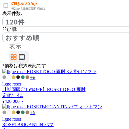
アノニマカステッリ
QuickShip
発注から最短2週間で納品
表示件数:
120件
Another Garden
並び順:
アナザーガーデン
おすすめ順
表示:
ARIAKE
*価格は税抜表記です
アリアケ
+8
ligne roset
arper
【期間限定15%OFF】ROSETTOGO 両肘
定価/上代:
アルペール
¥420,000 ~
+5
ligne roset
arrmet
ROSETBRIGANTIN パフ