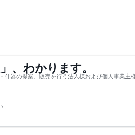
値」、わかります。
・什器の提案、販売を行う法人様および個人事業主
い。