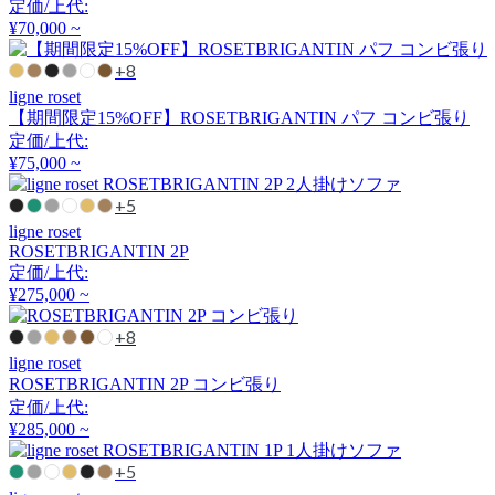
定価/上代:
アーメット
¥70,000 ~
+8
ART WORK STUDIO
ligne roset
【期間限定15%OFF】ROSETBRIGANTIN パフ コンビ張り
アートワークスタジオ
定価/上代:
¥75,000 ~
+5
artek
ligne roset
ROSETBRIGANTIN 2P
アルテック
定価/上代:
¥275,000 ~
+8
Artemide
ligne roset
ROSETBRIGANTIN 2P コンビ張り
アルテミデ
定価/上代:
¥285,000 ~
ARUNAi
+5