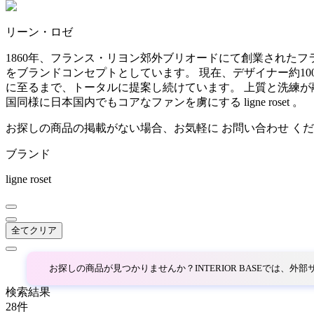
~
リーン・ロゼ
AINX
mm
1860年、フランス・リヨン郊外ブリオードにて創業された
をブランドコンセプトとしています。 現在、デザイナー約1
アイネクス
に至るまで、トータルに提案し続けています。 上質と洗練が
国同様に日本国内でもコアなファンを虜にする ligne roset 。
aluna
お探しの商品の掲載がない場合、お気軽に
お問い合わせ
くだ
ブランド
アルナ
ligne roset
Andreu World
全てクリア
アンドリューワールド
お探しの商品が見つかりませんか？INTERIOR BASEでは、
ANONIMA CASTELLI
検索結果
28
件