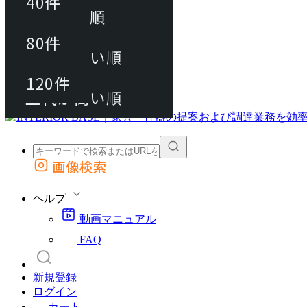
40件
おすすめ順
80件
80件
上代が安い順
動画マニュアル
120件
120件
FAQ
カート
上代が高い順
画像検索
外部サイトの商品をカートに追加
他のサイトで見つけた商品ページのURLを貼り付けて、カートに追加できます
ヘルプ
動画マニュアル
FAQ
新規登録
ログイン
カート