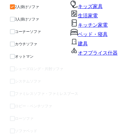
キッズ家具
2人掛けソファ
生活家電
3人掛けソファ
キッチン家電
コーナーソファ
ベッド・寝具
建具
カウチソファ
オフプライス什器
オットマン
シェーズロング・片肘ソファ
システムソファ
ファミレスソファ・ファミレスブース
ロビー・ベンチソファ
ローソファ
ソファベッド