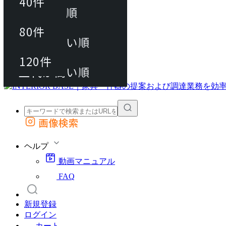
40件
おすすめ順
80件
80件
上代が安い順
動画マニュアル
120件
120件
FAQ
カート
上代が高い順
画像検索
外部サイトの商品をカートに追加
他のサイトで見つけた商品ページのURLを貼り付けて、カートに追加できます
ヘルプ
動画マニュアル
FAQ
新規登録
ログイン
カート