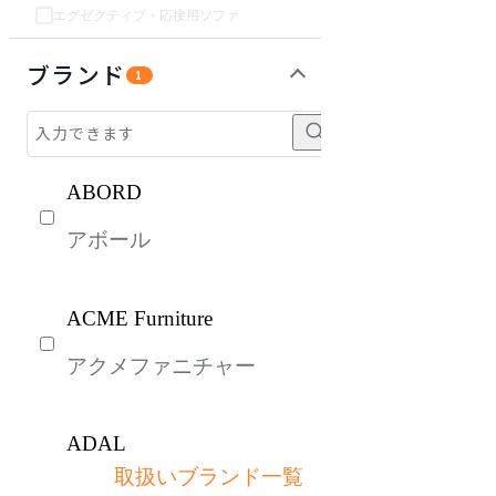
エグゼクティブ・応接用ソファ
インテリア雑貨
チェア・椅子
テーブル・デスク
収納家具
パーソナルブース・集中ブース
オフィスアクセサリー・備品
ライト・照明
ガーデン・屋外
キッズ家具
生活家電
キッチン家電
ベッド・寝具
建具
オフプライス什器
ブランド
1
ABORD
アボール
ACME Furniture
アクメファニチャー
ADAL
取扱いブランド一覧
アダル