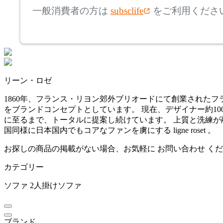
アルテック
一般消費者の方は
subsclife
をご利用くださ
~
AZUMAYA
mm
座面高
検索
アズマヤ
~
リーン・ロゼ
BoConcept
mm
1860年、フランス・リヨン郊外ブリオードにて創業された
をブランドコンセプトとしています。 現在、デザイナー約1
ボーコンセプト
に至るまで、トータルに提案し続けています。 上質と洗練が
国同様に日本国内でもコアなファンを虜にする ligne roset 。
by interiors
お探しの商品の掲載がない場合、お気軽に
お問い合わせ
くだ
カテゴリー
バイインテリアズ
ソファ
2人掛けソファ
Coccole
ブランド