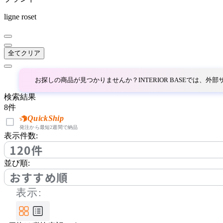
コッコレ
ligne roset
COMPLEX UNIVERSAL
FURNITURE SUPPLY
全てクリア
コンプレックスユニバー
サルファニチャーサプラ
お探しの商品が見つかりませんか？INTERIOR BASEでは、
イ
CondeHouse
検索結果
8
件
カンディハウス
QuickShip
発注から最短2週間で納品
表示件数:
120件
cosine
並び順:
コサイン
おすすめ順
表示:
CRUSH CRASH PROJECT