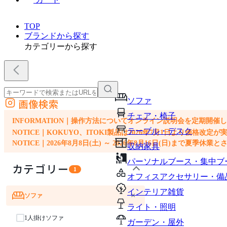
TOP
ブランドから探す
カテゴリーから探す
ソファ
画像検索
外部サイトの商品をカートに追加
チェア・椅子
他のサイトで見つけた商品ページのURLを貼り付けて、カートに追加できます
INFORMATION｜操作方法についてオンライン説明会を定期開催
テーブル・デスク
NOTICE｜KOKUYO、ITOKI製品は2026年7月1日より価
NOTICE｜2026年8月8日(土) ～ 2026年8月16日(日)まで夏季休
収納家具
パーソナルブース・集中ブ
カテゴリー
1
オフィスアクセサリー・備
インテリア雑貨
×
ソファ
ライト・照明
1人掛けソファ
ガーデン・屋外