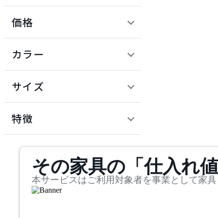
価格
ADAL TOTAL INTERIOR
COLLECTION
定価 / 上代 (税抜)
検索
カラー
アダルトータルインテリ
~
アコレクション
円
サイズ
ADRS
幅
アドレス
検索
特徴
~
ARIAKE
mm
サステナビリティ商品
その家具の「仕入れ
奥行
検索
アリアケ
~
本サービスはご利用対象者を事業として家具
artek
mm
高さ
検索