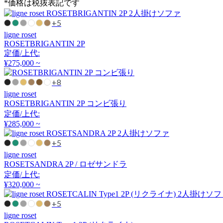
*価格は税抜表記です
クラッシュクラッシュプ
ロジェクト
+5
ligne roset
DULTON
ROSETBRIGANTIN 2P
定価/上代:
ダルトン
¥275,000 ~
+8
ligne roset
EDDA
ROSETBRIGANTIN 2P コンビ張り
定価/上代:
エッダ
¥285,000 ~
+5
EMKO
ligne roset
ROSETSANDRA 2P / ロゼサンドラ
定価/上代:
エムコ
¥320,000 ~
+5
esPattio
ligne roset