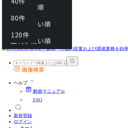
40件
おすすめ順
80件
80件
上代が安い順
動画マニュアル
120件
120件
FAQ
カート
上代が高い順
画像検索
外部サイトの商品をカートに追加
他のサイトで見つけた商品ページのURLを貼り付けて、カートに追加できます
ヘルプ
動画マニュアル
FAQ
新規登録
ログイン
カート