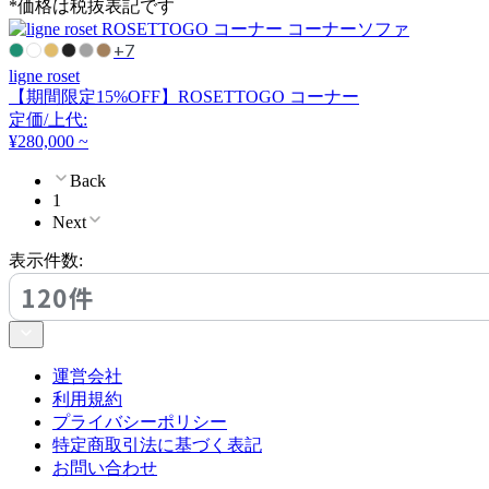
*価格は税抜表記です
マスターウォール
+7
ligne roset
resortir
【期間限定15%OFF】ROSETTOGO コーナー
定価/上代:
リゾルティール
¥280,000 ~
Back
1
STELLAR WORKS
Next
表示件数:
ステラワークス
120件
VINCENT SHEPPARD
運営会社
ヴィンセント シェパード
利用規約
プライバシーポリシー
特定商取引法に基づく表記
お問い合わせ