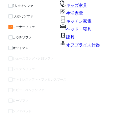
キッズ家具
2人掛けソファ
生活家電
3人掛けソファ
キッチン家電
コーナーソファ
ベッド・寝具
建具
カウチソファ
オフプライス什器
オットマン
シェーズロング・片肘ソファ
システムソファ
ファミレスソファ・ファミレスブース
ロビー・ベンチソファ
ローソファ
ソファベッド