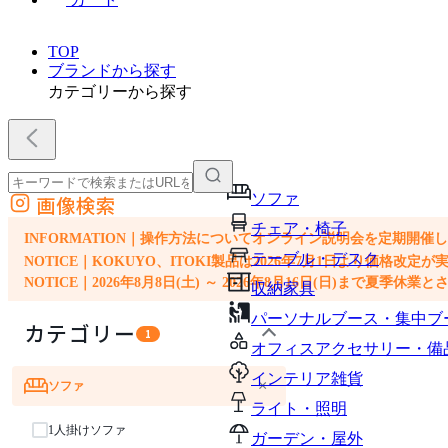
TOP
ブランドから探す
カテゴリーから探す
ソファ
画像検索
外部サイトの商品をカートに追加
チェア・椅子
他のサイトで見つけた商品ページのURLを貼り付けて、カートに追加できます
INFORMATION｜操作方法についてオンライン説明会を定期開催
テーブル・デスク
NOTICE｜KOKUYO、ITOKI製品は2026年7月1日より価
NOTICE｜2026年8月8日(土) ～ 2026年8月16日(日)まで夏季休
収納家具
パーソナルブース・集中ブ
カテゴリー
1
オフィスアクセサリー・備
インテリア雑貨
×
ソファ
ライト・照明
1人掛けソファ
ガーデン・屋外