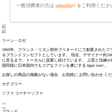
フランネルソファ
一般消費者の方は
subsclife
をご利用くださ
~
Fumi
mm
座面高
検索
フミ
~
リーン・ロゼ
IKASAS
mm
1860年、フランス・リヨン郊外ブリオードにて創業された
をブランドコンセプトとしています。 現在、デザイナー約1
イカサ
に至るまで、トータルに提案し続けています。 上質と洗練が
国同様に日本国内でもコアなファンを虜にする ligne roset 。
innovator
お探しの商品の掲載がない場合、お気軽に
お問い合わせ
くだ
カテゴリー
イノベーター
ソファ
コーナーソファ
ITOKI
ブランド