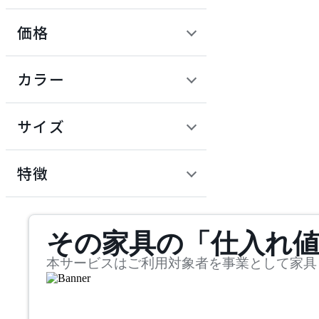
価格
COMPLEX UNIVERSAL
FURNITURE SUPPLY
定価 / 上代 (税抜)
検索
カラー
コンプレックスユニバー
~
サルファニチャーサプラ
イ
円
サイズ
CondeHouse
幅
カンディハウス
検索
特徴
~
FIS
mm
サステナビリティ商品
その家具の「仕入れ
奥行
検索
エフアイエス
~
本サービスはご利用対象者を事業として家具
FLANNEL SOFA
mm
高さ
検索