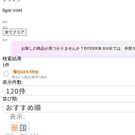
イトーキ
ligne roset
JOURNAL STANDARD F
URNITURE
全てクリア
ジャーナルスタンダード
ファニチャー
お探しの商品が見つかりませんか？INTERIOR BASEでは、
Karimoku Case
検索結果
1
件
カリモクケース
QuickShip
発注から最短2週間で納品
表示件数:
120件
ligne roset
並び順:
リーン・ロゼ
おすすめ順
表示:
MASTERWAL