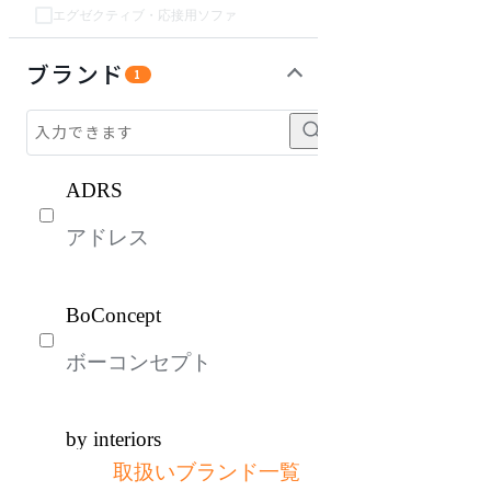
エグゼクティブ・応接用ソファ
インテリア雑貨
チェア・椅子
テーブル・デスク
収納家具
パーソナルブース・集中ブース
オフィスアクセサリー・備品
ライト・照明
ガーデン・屋外
キッズ家具
生活家電
キッチン家電
ベッド・寝具
建具
オフプライス什器
ブランド
1
ADRS
アドレス
BoConcept
ボーコンセプト
by interiors
取扱いブランド一覧
バイインテリアズ