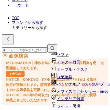
カート
TOP
ブランドから探す
カテゴリーから探す
画像検索
ソファ
外部サイトの商品をカートに追加
チェア・椅子
×
INFORMATION｜操作方法についてオンライン説明会を定
他のサイトで見つけた商品ページのURLを貼り付けて、カートに追加できます
期開催しております。
テーブル・デスク
お申込み
収納家具
NOTICE｜KOKUYO、ITOKI製品は2026年7月1日より価格
パーソナルブース・集中ブー
改定が実施されます。該当製品につきましては、順次サイ
ト内の表示価格を更新いたします。
オフィスアクセサリー・備品
NOTICE｜2026年8月8日(土) ～ 2026年8月16日(日)まで夏季
インテリア雑貨
休業とさせていただきます。
ライト・照明