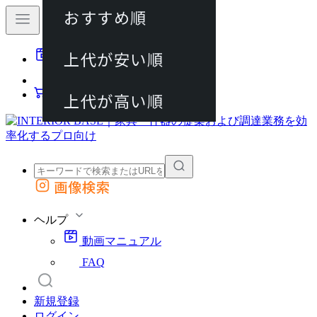
おすすめ順
80件
上代が安い順
動画マニュアル
120件
FAQ
カート
上代が高い順
画像検索
外部サイトの商品をカートに追加
他のサイトで見つけた商品ページのURLを貼り付けて、カートに追加できます
ヘルプ
動画マニュアル
FAQ
新規登録
ログイン