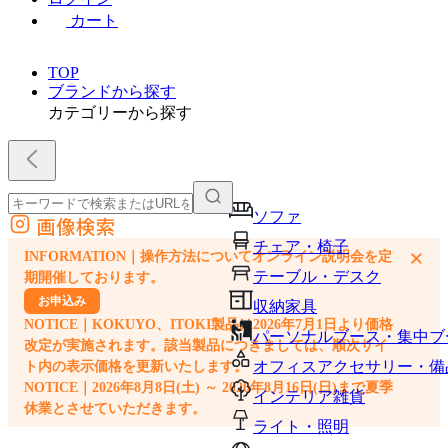
カート
TOP
ブランドから探す
カテゴリーから探す
ソファ
画像検索
外部サイトの商品をカートに追加
チェア・椅子
×
INFORMATION｜操作方法についてオンライン説明会を定
他のサイトで見つけた商品ページのURLを貼り付けて、カートに追加できます
テーブル・デスク
期開催しております。
お申込み
収納家具
NOTICE｜KOKUYO、ITOKI製品は2026年7月1日より価格
パーソナルブース・集中ブ
改定が実施されます。該当製品につきましては、順次サイ
オフィスアクセサリー・備
ト内の表示価格を更新いたします。
NOTICE｜2026年8月8日(土) ～ 2026年8月16日(日)まで夏季
インテリア雑貨
休業とさせていただきます。
ライト・照明