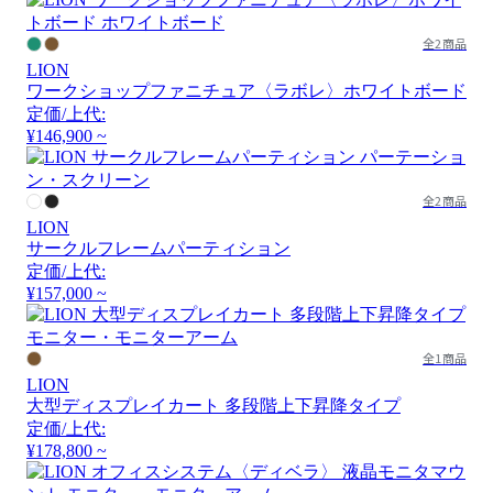
全2商品
LION
ワークショップファニチュア〈ラボレ〉ホワイトボード
定価/上代:
¥146,900 ~
全2商品
LION
サークルフレームパーティション
定価/上代:
¥157,000 ~
全1商品
LION
大型ディスプレイカート 多段階上下昇降タイプ
定価/上代:
¥178,800 ~