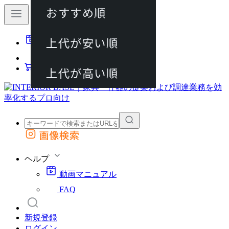
おすすめ順
80件
上代が安い順
動画マニュアル
120件
FAQ
カート
上代が高い順
画像検索
外部サイトの商品をカートに追加
他のサイトで見つけた商品ページのURLを貼り付けて、カートに追加できます
ヘルプ
動画マニュアル
FAQ
新規登録
ログイン