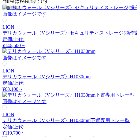
*価格は税抜表記です
Utility
廃盤
画像はイメージです
ユーティリティ
LION
デリカウォール〈Vシリーズ〉セキュリティストレージ(操作履
Vitra
定価/上代:
¥146,500 ~
ヴィトラ
画像はイメージです
LION
Work Plus
デリカウォール〈Vシリーズ〉H1030mm
定価/上代:
ワークプラス
¥68,100 ~
画像はイメージです
天童木工
LION
デリカウォール〈Vシリーズ〉H1030mm下置専用トレー型
テンドウモッコウ
定価/上代:
¥119,700 ~