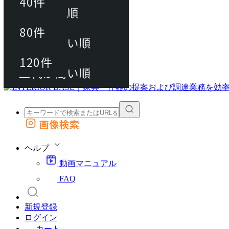
40件
おすすめ順
80件
80件
上代が安い順
動画マニュアル
120件
120件
FAQ
カート
上代が高い順
画像検索
外部サイトの商品をカートに追加
他のサイトで見つけた商品ページのURLを貼り付けて、カートに追加できます
ヘルプ
動画マニュアル
FAQ
新規登録
ログイン
カート