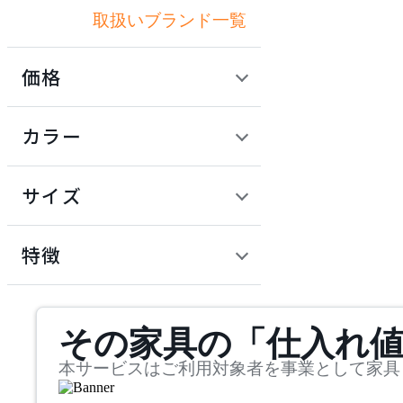
取扱いブランド一覧
イノウエ
価格
ITOKI
定価 / 上代 (税抜)
検索
カラー
イトーキ
~
円
サイズ
KOKUYO
幅
コクヨ
検索
特徴
~
LION
mm
サステナビリティ商品
その家具の「仕入れ
奥行
検索
ライオン
~
本サービスはご利用対象者を事業として家具
Montana