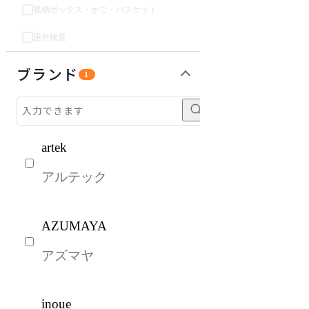
収納ボックス・かご・バスケット
屋外物置
パーソナルブース・集中ブース
オフィスアクセサリー・備品
インテリア雑貨
ライト・照明
ガーデン・屋外
キッズ家具
生活家電
キッチン家電
ベッド・寝具
建具
オフプライス什器
ブランド
1
artek
アルテック
AZUMAYA
アズマヤ
inoue