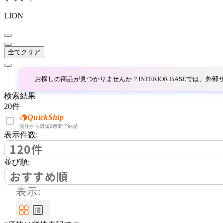
R.F.YAMAKAWA
LION
アールエフヤマカワ
全てクリア
SEIKO family
お探しの商品が見つかりませんか？INTERIOR BASEでは、
セイコウ
検索結果
20
件
String Furniture
QuickShip
発注から最短2週間で納品
表示件数:
ストリング ファニチャー
120件
並び順:
UCHIDA
おすすめ順
表示:
ウチダ