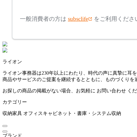
mm
高さ
検索
モンタナ
一般消費者の方は
subsclife
をご利用くださ
~
NAIKI
mm
座面高
検索
ナイキ
~
ライオン
OKAMURA
mm
ライオン事務器は230年以上にわたり、時代の声に真摯に耳
商品やサービスのご提案を継続するとともに、ものづくりを
オカムラ
お探しの商品の掲載がない場合、お気軽に
お問い合わせ
くだ
カテゴリー
PLUS
収納家具
オフィスキャビネット・書庫・システム収納
プラス
ブランド