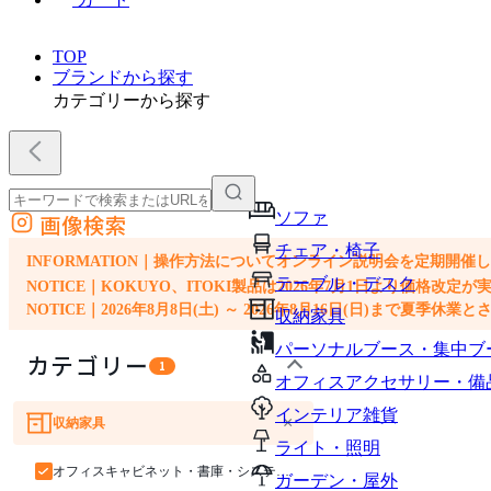
TOP
ブランドから探す
カテゴリーから探す
ソファ
画像検索
外部サイトの商品をカートに追加
チェア・椅子
他のサイトで見つけた商品ページのURLを貼り付けて、カートに追加できます
INFORMATION｜操作方法についてオンライン説明会を定期開催
テーブル・デスク
NOTICE｜KOKUYO、ITOKI製品は2026年7月1日より価
NOTICE｜2026年8月8日(土) ～ 2026年8月16日(日)まで夏季休
収納家具
パーソナルブース・集中ブ
カテゴリー
1
オフィスアクセサリー・備
インテリア雑貨
×
収納家具
ソファ
チェア・椅子
テーブル・デスク
ライト・照明
オフィスキャビネット・書庫・システム収納
ガーデン・屋外