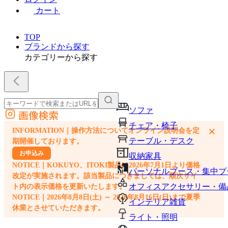
カート
TOP
ブランドから探す
カテゴリーから探す
ソファ
画像検索
外部サイトの商品をカートに追加
チェア・椅子
×
INFORMATION｜操作方法についてオンライン説明会を定
他のサイトで見つけた商品ページのURLを貼り付けて、カートに追加できます
テーブル・デスク
期開催しております。
お申込み
収納家具
NOTICE｜KOKUYO、ITOKI製品は2026年7月1日より価格
パーソナルブース・集中ブ
改定が実施されます。該当製品につきましては、順次サイ
オフィスアクセサリー・備
ト内の表示価格を更新いたします。
NOTICE｜2026年8月8日(土) ～ 2026年8月16日(日)まで夏季
インテリア雑貨
休業とさせていただきます。
ライト・照明