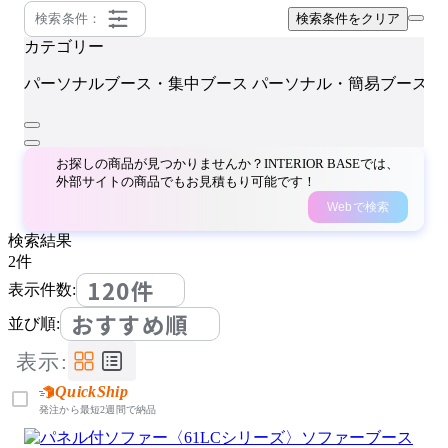
検索条件：
検索条件をクリア
カテゴリー
L
パーソナルブース・集中ブース
パーソナル・簡易ブース
お探しの商品が見つかりませんか？INTERIOR BASEでは、
外部サイトの商品でもお見積もり可能です！
Webで検索
検索結果
2
件
120件
表示件数:
おすすめ順
並び順:
表示:
QuickShip
発注から最短2週間で納品