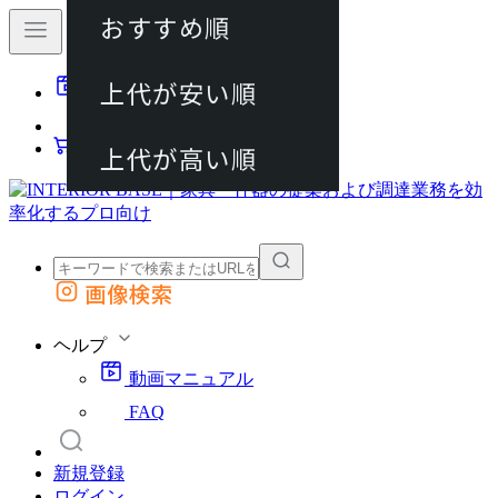
おすすめ順
80件
上代が安い順
動画マニュアル
120件
FAQ
カート
上代が高い順
画像検索
外部サイトの商品をカートに追加
他のサイトで見つけた商品ページのURLを貼り付けて、カートに追加できます
ヘルプ
動画マニュアル
FAQ
新規登録
ログイン