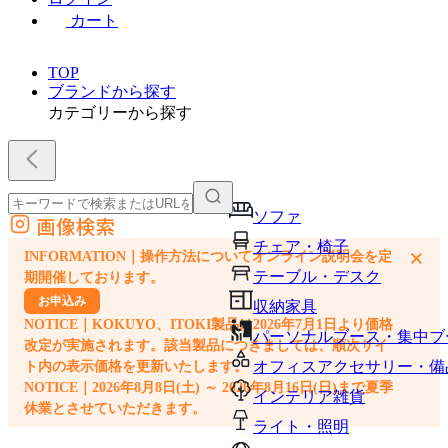
カート
TOP
ブランドから探す
カテゴリーから探す
ソファ
画像検索
外部サイトの商品をカートに追加
チェア・椅子
×
INFORMATION｜操作方法についてオンライン説明会を定
他のサイトで見つけた商品ページのURLを貼り付けて、カートに追加できます
テーブル・デスク
期開催しております。
お申込み
収納家具
NOTICE｜KOKUYO、ITOKI製品は2026年7月1日より価格
パーソナルブース・集中ブ
改定が実施されます。該当製品につきましては、順次サイ
オフィスアクセサリー・備
ト内の表示価格を更新いたします。
NOTICE｜2026年8月8日(土) ～ 2026年8月16日(日)まで夏季
インテリア雑貨
休業とさせていただきます。
ライト・照明