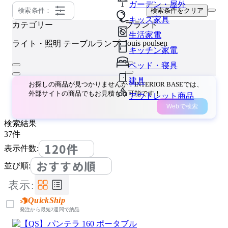
ガーデン・屋外
検索条件：
検索条件をクリア
キッズ家具
カテゴリー
ブランド
生活家電
louis poulsen
ライト・照明
テーブルランプ
キッチン家電
ベッド・寝具
建具
お探しの商品が見つかりませんか？INTERIOR BASEでは、
外部サイトの商品でもお見積もり可能です！
アウトレット商品
Webで検索
検索結果
37
件
120件
表示件数:
おすすめ順
並び順:
表示:
QuickShip
発注から最短2週間で納品