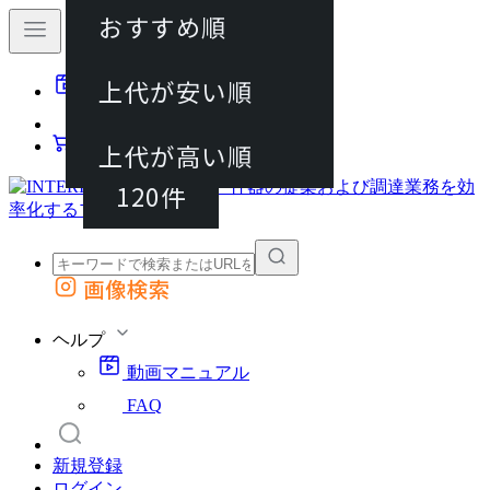
おすすめ順
40件
上代が安い順
動画マニュアル
80件
FAQ
カート
上代が高い順
120件
画像検索
外部サイトの商品をカートに追加
他のサイトで見つけた商品ページのURLを貼り付けて、カートに追加できます
ヘルプ
動画マニュアル
FAQ
新規登録
ログイン