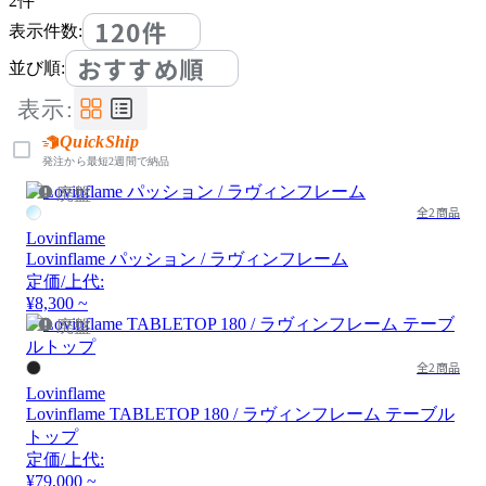
2
件
120件
表示件数:
おすすめ順
並び順:
表示:
QuickShip
発注から最短2週間で納品
廃盤
全2商品
Lovinflame
Lovinflame パッション / ラヴィンフレーム
定価/上代:
¥8,300 ~
廃盤
全2商品
Lovinflame
Lovinflame TABLETOP 180 / ラヴィンフレーム テーブル
トップ
定価/上代:
¥79,000 ~