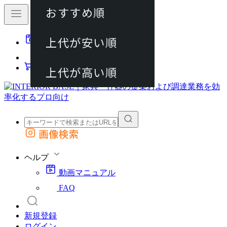
おすすめ順
80件
上代が安い順
動画マニュアル
120件
FAQ
カート
上代が高い順
画像検索
外部サイトの商品をカートに追加
他のサイトで見つけた商品ページのURLを貼り付けて、カートに追加できます
ヘルプ
動画マニュアル
FAQ
新規登録
ログイン