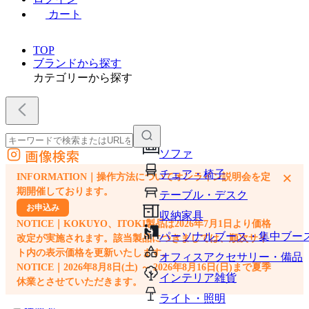
カート
TOP
ブランドから探す
カテゴリーから探す
画像検索
ソファ
外部サイトの商品をカートに追加
チェア・椅子
×
INFORMATION｜操作方法についてオンライン説明会を定
他のサイトで見つけた商品ページのURLを貼り付けて、カートに追加できます
期開催しております。
テーブル・デスク
お申込み
収納家具
NOTICE｜KOKUYO、ITOKI製品は2026年7月1日より価格
パーソナルブース・集中ブー
改定が実施されます。該当製品につきましては、順次サイ
ト内の表示価格を更新いたします。
オフィスアクセサリー・備品
NOTICE｜2026年8月8日(土) ～ 2026年8月16日(日)まで夏季
インテリア雑貨
休業とさせていただきます。
ライト・照明