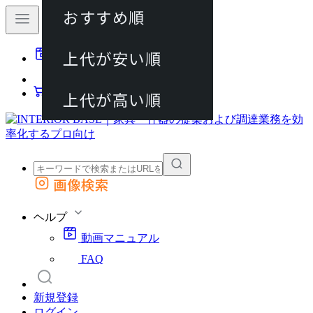
おすすめ順
80件
上代が安い順
動画マニュアル
120件
FAQ
カート
上代が高い順
画像検索
外部サイトの商品をカートに追加
他のサイトで見つけた商品ページのURLを貼り付けて、カートに追加できます
ヘルプ
動画マニュアル
FAQ
新規登録
ログイン