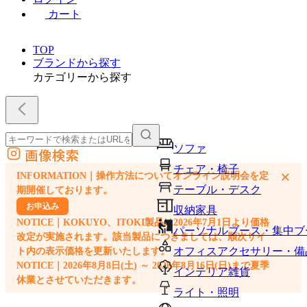
カート
TOP
ブランドから探す
カテゴリーから探す
ソファ
画像検索
外部サイトの商品をカートに追加
チェア・椅子
×
INFORMATION｜操作方法についてオンライン説明会を定
他のサイトで見つけた商品ページのURLを貼り付けて、カートに追加できます
テーブル・デスク
期開催しております。
お申込み
収納家具
NOTICE｜KOKUYO、ITOKI製品は2026年7月1日より価格
パーソナルブース・集中ブ
改定が実施されます。該当製品につきましては、順次サイ
オフィスアクセサリー・備
ト内の表示価格を更新いたします。
NOTICE｜2026年8月8日(土) ～ 2026年8月16日(日)まで夏季
インテリア雑貨
休業とさせていただきます。
ライト・照明