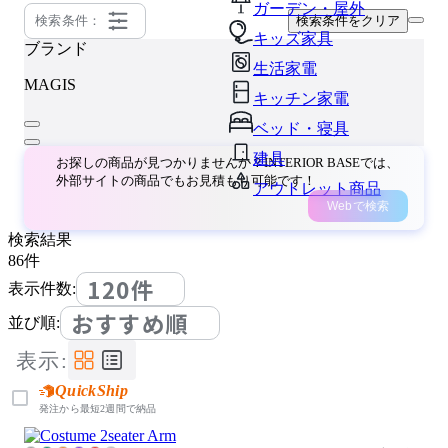
ガーデン・屋外
検索条件：
検索条件をクリア
キッズ家具
ブランド
生活家電
MAGIS
キッチン家電
ベッド・寝具
建具
お探しの商品が見つかりませんか？INTERIOR BASEでは、
外部サイトの商品でもお見積もり可能です！
アウトレット商品
Webで検索
検索結果
86
件
120件
表示件数:
おすすめ順
並び順:
表示:
QuickShip
発注から最短2週間で納品