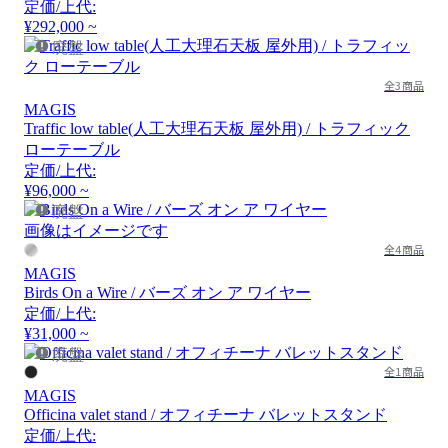
定価/上代:
¥292,000 ~
廃盤
全3商品
MAGIS
Traffic low table(人工大理石天板 屋外用) / トラフィック
ローテーブル
定価/上代:
¥96,000 ~
廃盤
画像はイメージです
全4商品
MAGIS
Birds On a Wire / バーズ オン ア ワイヤー
定価/上代:
¥31,000 ~
廃盤
全1商品
MAGIS
Officina valet stand / オフィチーナ バレットスタンド
定価/上代: