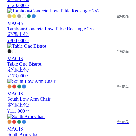
¥120,000 ~
全6商品
MAGIS
Tambour-Concrete Low Table Rectangle 2×2
定価/上代:
¥300,000 ~
全6商品
MAGIS
Table One Bistrot
定価/上代:
¥173,000 ~
全4商品
MAGIS
South Low Arm Chair
定価/上代:
¥111,000 ~
全4商品
MAGIS
South Arm Chair