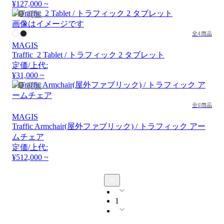
¥127,000 ~
廃盤
画像はイメージです
全4商品
MAGIS
Traffic_2 Tablet / トラフィック 2 タブレット
定価/上代:
¥31,000 ~
廃盤
全8商品
MAGIS
Traffic Armchair(屋外ファブリック) / トラフィック アー
ムチェア
定価/上代:
¥512,000 ~
1