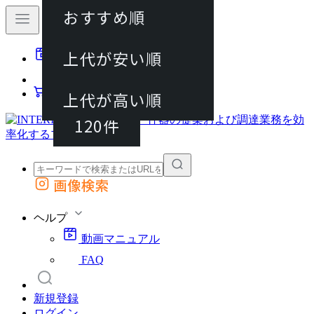
おすすめ順
40件
上代が安い順
動画マニュアル
80件
FAQ
カート
上代が高い順
120件
画像検索
外部サイトの商品をカートに追加
他のサイトで見つけた商品ページのURLを貼り付けて、カートに追加できます
ヘルプ
動画マニュアル
FAQ
新規登録
ログイン