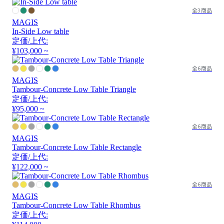
全3商品
MAGIS
In-Side Low table
定価/上代:
¥103,000 ~
全6商品
MAGIS
Tambour-Concrete Low Table Triangle
定価/上代:
¥95,000 ~
全6商品
MAGIS
Tambour-Concrete Low Table Rectangle
定価/上代:
¥122,000 ~
全6商品
MAGIS
Tambour-Concrete Low Table Rhombus
定価/上代: