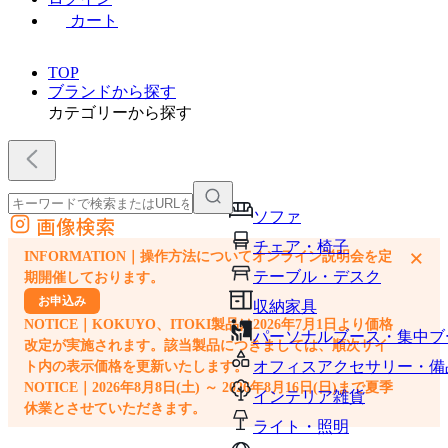
カート
TOP
ブランドから探す
カテゴリーから探す
ソファ
画像検索
外部サイトの商品をカートに追加
チェア・椅子
×
INFORMATION｜操作方法についてオンライン説明会を定
他のサイトで見つけた商品ページのURLを貼り付けて、カートに追加できます
テーブル・デスク
期開催しております。
お申込み
収納家具
NOTICE｜KOKUYO、ITOKI製品は2026年7月1日より価格
パーソナルブース・集中ブ
改定が実施されます。該当製品につきましては、順次サイ
オフィスアクセサリー・備
ト内の表示価格を更新いたします。
NOTICE｜2026年8月8日(土) ～ 2026年8月16日(日)まで夏季
インテリア雑貨
休業とさせていただきます。
ライト・照明