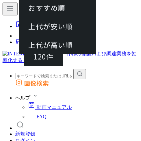
おすすめ順
40件
上代が安い順
動画マニュアル
80件
FAQ
カート
上代が高い順
120件
画像検索
外部サイトの商品をカートに追加
他のサイトで見つけた商品ページのURLを貼り付けて、カートに追加できます
ヘルプ
動画マニュアル
FAQ
新規登録
ログイン