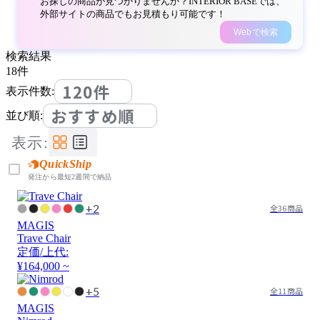
お探しの商品が見つかりませんか？INTERIOR BASEでは、
外部サイトの商品でもお見積もり可能です！
Webで検索
検索結果
18
件
120件
表示件数:
おすすめ順
並び順:
表示:
QuickShip
発注から最短2週間で納品
+2
全36商品
MAGIS
Trave Chair
定価/上代:
¥164,000 ~
+5
全11商品
MAGIS