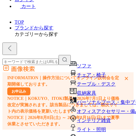
カート
TOP
ブランドから探す
カテゴリーから探す
ソファ
画像検索
外部サイトの商品をカートに追加
チェア・椅子
×
INFORMATION｜操作方法についてオンライン説明会を定
他のサイトで見つけた商品ページのURLを貼り付けて、カートに追加できます
テーブル・デスク
期開催しております。
お申込み
収納家具
NOTICE｜KOKUYO、ITOKI製品は2026年7月1日より価格
パーソナルブース・集中ブ
改定が実施されます。該当製品につきましては、順次サイ
オフィスアクセサリー・備
ト内の表示価格を更新いたします。
NOTICE｜2026年8月8日(土) ～ 2026年8月16日(日)まで夏季
インテリア雑貨
休業とさせていただきます。
ライト・照明