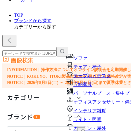
TOP
ブランドから探す
カテゴリーから探す
ソファ
画像検索
外部サイトの商品をカートに追加
チェア・椅子
他のサイトで見つけた商品ページのURLを貼り付けて、カートに追加できます
INFORMATION｜操作方法についてオンライン説明会を定期開催
テーブル・デスク
NOTICE｜KOKUYO、ITOKI製品は2026年7月1日より価
NOTICE｜2026年8月8日(土) ～ 2026年8月16日(日)まで夏季休
収納家具
パーソナルブース・集中ブ
カテゴリー
オフィスアクセサリー・備
インテリア雑貨
ソファ
ブランド
1
ライト・照明
チェア・椅子
ガーデン・屋外