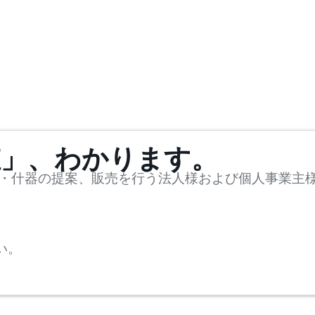
値」、わかります。
・什器の提案、販売を行う法人様および個人事業主
い。