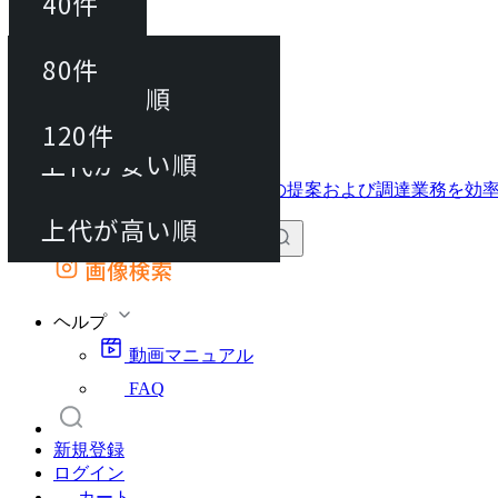
40件
並び替え
40件
80件
おすすめ順
動画マニュアル
80件
120件
FAQ
カート
上代が安い順
120件
上代が高い順
画像検索
外部サイトの商品をカートに追加
他のサイトで見つけた商品ページのURLを貼り付けて、カートに追加できます
ヘルプ
動画マニュアル
FAQ
新規登録
ログイン
カート