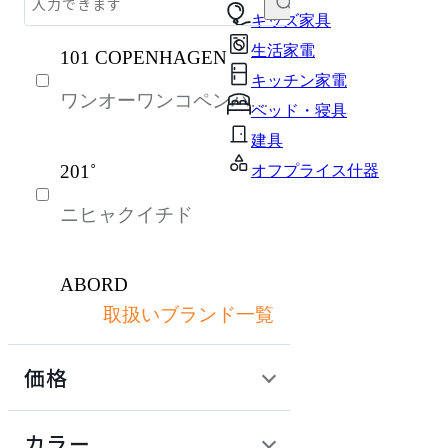
テーブル・デスク
キッズ家具
生活家電
101 COPENHAGEN
収納家具
キッチン家電
ワンオーワンコペンハー
インテリア雑貨
ベッド・寝具
ゲン
ガーデン・屋外
建具
201˚
オフプライス什器
キッズ家具
ニヒャクイチド
パーソナルブース・集中ブース
オフィスアクセサリー・備品
ABORD
ライト・照明
取扱いブランド一覧
アボール
生活家電
価格
キッチン家電
ACME Furniture
ベッド・寝具
定価 / 上代 (税抜)
検索
カラー
アクメファニチャー