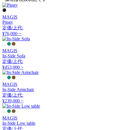
アノニマカステッリ
MAGIS
Another Garden
Pingy
定価/上代:
¥76,000 ~
アナザーガーデン
MAGIS
ARIAKE
In-Side Sofa
定価/上代:
アリアケ
¥453,000 ~
MAGIS
arper
In-Side Armchair
定価/上代:
アルペール
¥239,000 ~
MAGIS
arrmet
In-Side Low table
定価/上代: