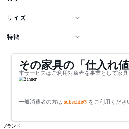
~
建具
オフプライス什器
円
サイズ
ADAL
幅
アダル
検索
特徴
~
ADAL TOTAL INTERIOR
mm
サステナビリティ商品
COLLECTION
その家具の「仕入れ
奥行
検索
アダルトータルインテリ
アコレクション
~
本サービスはご利用対象者を事業として家具
ADRS
mm
高さ
検索
アドレス
一般消費者の方は
subsclife
をご利用くださ
~
AICO
mm
ブランド
座面高
検索
アイコ