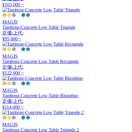
アーメット
¥103,000 ~
MAGIS
ART WORK STUDIO
Tambour-Concrete Low Table Triangle
定価/上代:
アートワークスタジオ
¥95,000 ~
MAGIS
artek
Tambour-Concrete Low Table Rectangle
定価/上代:
アルテック
¥122,000 ~
MAGIS
Artemide
Tambour-Concrete Low Table Rhombus
定価/上代:
アルテミデ
¥114,000 ~
ARUNAi
MAGIS
Tambour-Concrete Low Table Triangle 2