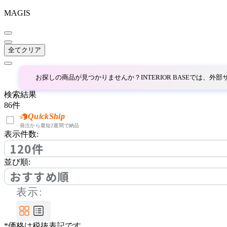
MAGIS
~
AINX
mm
全てクリア
アイネクス
お探しの商品が見つかりませんか？INTERIOR BASEでは、
aluna
検索結果
86
件
アルナ
QuickShip
発注から最短2週間で納品
表示件数:
120件
Andreu World
並び順:
アンドリューワールド
おすすめ順
表示:
ANONIMA CASTELLI
*価格は税抜表記です