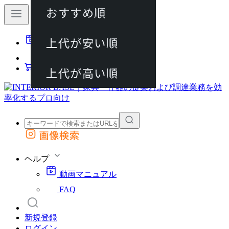
おすすめ順
80件
上代が安い順
動画マニュアル
120件
FAQ
カート
上代が高い順
画像検索
外部サイトの商品をカートに追加
他のサイトで見つけた商品ページのURLを貼り付けて、カートに追加できます
ヘルプ
動画マニュアル
FAQ
新規登録
ログイン