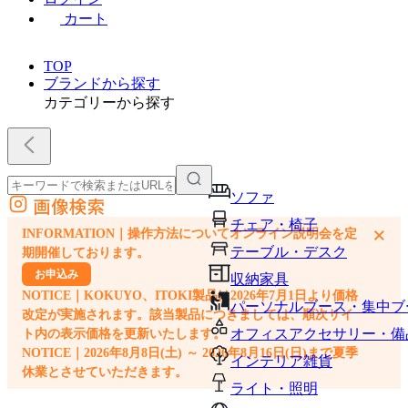
カート
TOP
ブランドから探す
カテゴリーから探す
ソファ
画像検索
外部サイトの商品をカートに追加
チェア・椅子
×
INFORMATION｜操作方法についてオンライン説明会を定
他のサイトで見つけた商品ページのURLを貼り付けて、カートに追加できます
テーブル・デスク
期開催しております。
お申込み
収納家具
NOTICE｜KOKUYO、ITOKI製品は2026年7月1日より価格
パーソナルブース・集中ブ
改定が実施されます。該当製品につきましては、順次サイ
オフィスアクセサリー・備
ト内の表示価格を更新いたします。
NOTICE｜2026年8月8日(土) ～ 2026年8月16日(日)まで夏季
インテリア雑貨
休業とさせていただきます。
ライト・照明