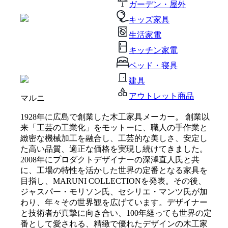
ガーデン・屋外
キッズ家具
生活家電
キッチン家電
ベッド・寝具
建具
アウトレット商品
マルニ
1928年に広島で創業した木工家具メーカー。 創業以
来「工芸の工業化」をモットーに、職人の手作業と
緻密な機械加工を融合し、工芸的な美しさ、安定し
た高い品質、適正な価格を実現し続けてきました。
2008年にプロダクトデザイナーの深澤直人氏と共
に、工場の特性を活かした世界の定番となる家具を
目指し、MARUNI COLLECTIONを発表。その後、
ジャスパー・モリソン氏、セシリエ・マンツ氏が加
わり、年々その世界観を広げています。デザイナー
と技術者が真摯に向き合い、100年経っても世界の定
番として愛される、精緻で優れたデザインの木工家