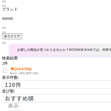
bellacontte
ブランド
ベラコンテ
maruni
BoConcept
全てクリア
ボーコンセプト
お探しの商品が見つかりませんか？INTERIOR BASEでは、
by interiors
検索結果
2
件
バイインテリアズ
QuickShip
発注から最短2週間で納品
表示件数:
120件
Coccole
並び順:
コッコレ
おすすめ順
表示: