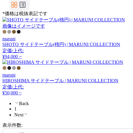
COMPLEX UNIVERSAL
FURNITURE SUPPLY
*価格は税抜表記です
コンプレックスユニバー
サルファニチャーサプラ
画像はイメージです
イ
CondeHouse
maruni
SHOTO サイドテーブル(楕円) | MARUNI COLLECTION
カンディハウス
定価/上代:
¥94,000 ~
CORE ONE
maruni
HIROSHIMA サイドテーブル | MARUNI COLLECTION
コアワン
定価/上代:
¥50,000 ~
Back
cosine
1
Next
コサイン
表示件数: