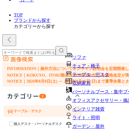
TOP
ブランドから探す
カテゴリーから探す
ソファ
画像検索
外部サイトの商品をカートに追加
チェア・椅子
他のサイトで見つけた商品ページのURLを貼り付けて、カートに追加できます
INFORMATION｜操作方法についてオンライン説明会を定期開催
テーブル・デスク
NOTICE｜KOKUYO、ITOKI製品は2026年7月1日より価
NOTICE｜2026年8月8日(土) ～ 2026年8月16日(日)まで夏季休
収納家具
パーソナルブース・集中ブ
カテゴリー
1
オフィスアクセサリー・備
インテリア雑貨
×
テーブル・デスク
ソファ
チェア・椅子
ライト・照明
個人デスク・パーソナルデスク
ガーデン・屋外