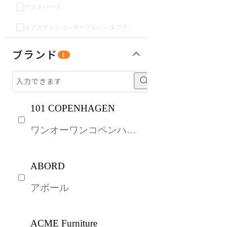
デスクパーツ
エクステンションテーブル・バタフライテーブル・伸長テーブル
ガーデン・屋外
収納家具
パーソナルブース・集中ブース
オフィスアクセサリー・備品
インテリア雑貨
ライト・照明
キッズ家具
生活家電
キッチン家電
ベッド・寝具
建具
オフプライス什器
ブランド
1
101 COPENHAGEN
ワンオーワンコペンハー
ゲン
ABORD
アボール
ACME Furniture