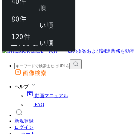
40件
おすすめ順
80件
80件
上代が安い順
動画マニュアル
120件
120件
FAQ
カート
上代が高い順
画像検索
外部サイトの商品をカートに追加
他のサイトで見つけた商品ページのURLを貼り付けて、カートに追加できます
ヘルプ
動画マニュアル
FAQ
新規登録
ログイン
カート