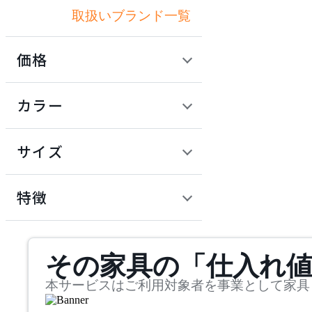
取扱いブランド一覧
アクメファニチャー
価格
ADAL
定価 / 上代 (税抜)
検索
カラー
アダル
~
円
サイズ
ADAL TOTAL INTERIOR
COLLECTION
幅
アダルトータルインテリ
検索
特徴
アコレクション
~
ADRS
mm
サステナビリティ商品
その家具の「仕入れ
奥行
検索
アドレス
~
本サービスはご利用対象者を事業として家具
ARIAKE