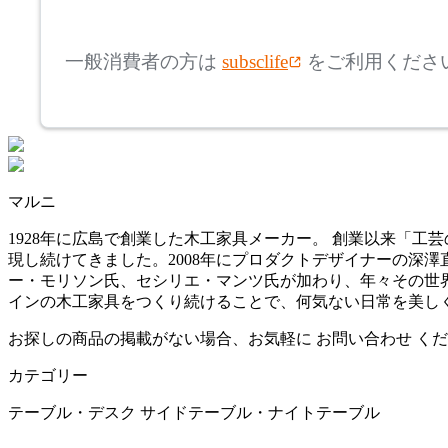
mm
高さ
検索
アリアケ
一般消費者の方は
subsclife
をご利用くださ
~
arper
mm
座面高
検索
アルペール
~
マルニ
artek
mm
1928年に広島で創業した木工家具メーカー。 創業以来「
現し続けてきました。2008年にプロダクトデザイナーの深澤直
アルテック
ー・モリソン氏、セシリエ・マンツ氏が加わり、年々その世界
インの木工家具をつくり続けることで、何気ない日常を美し
AZUMAYA
お探しの商品の掲載がない場合、お気軽に
お問い合わせ
くだ
カテゴリー
アズマヤ
テーブル・デスク
サイドテーブル・ナイトテーブル